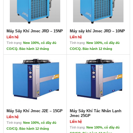
Lưu lượng: 5.5 Nm3/phút
Kết nối: 1 – 1/2 PT
Nguồn cấp: 220V/1Ph/60Hz
Công suất: 1.6 (kw)
Môi chất lạnh: R134a
Kích thước: L1150xW530xH856
Khối lượng: 106kg
Máy Sấy Khí Jmec JRD – 15NP
Máy sấy khí Jmec JRD – 10NP
Liên hệ
Liên hệ
Tình trạng:
New 100%, có đầy đủ
Tình trạng:
New 100%, có đầy đủ
CO/CQ. Bảo hành 12 tháng
CO/CQ. Bảo hành 12 tháng
Máy Sấy Khí Jmec JRD – 15NP
Máy sấy khí Jmec JRD – 10NP
Liên hệ
Liên hệ
Máy Sấy Khí Jmec J2E – 15GP
Máy Sấy Khí Tác Nhân Lạnh
TÌM HIỂU THÊM VỀ CÁC SẢN
Jmec 25GP
Liên hệ
PHẨM MÁY SẤY KHÍ TẠI ĐÂY
Liên hệ
Tình trạng:
New 100%, có đầy đủ
Tình trạng:
New 100%, có đầy đủ
CO/CQ. Bảo hành 12 tháng