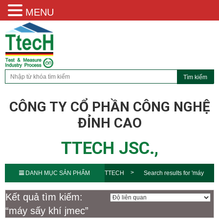
MENU
CÔNG TY CỔ PHẦN CÔNG NGHỆ
ĐỈNH CAO
TTECH JSC.,
DANH MỤC SẢN PHẨM
TTECH
Search results for 'máy
sấy khí jmec'
Kết quả tìm kiếm:
“máy sấy khí jmec”