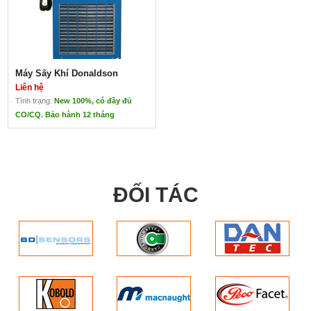
Bảo hành: 12 tháng
Hàng nhập khẩu chính hãng
Hàng mới 100%
Bảo hành 12 tháng
Giá cả cạnh tranh. Tiêu chuẩn chất
Đảm bảo nhiệt độ điểm sương 2 –
lượng cao.
10 độ
Đa dạng về dải lưu lượng.
Máy Sấy Khí Donaldson
Liên hệ
Tình trạng:
New 100%, có đầy đủ
CO/CQ. Bảo hành 12 tháng
Máy Sấy Khí Donaldson
Liên hệ
Máy sấy khí
Donaldson
ĐỐI TÁC
tiêu chuẩn châu Âu
đa dạng về chủng loại
(máy sấy tác nhân
lạnh, máy sấy hấp thụ,
máy sấy hấp thụ tái
sinh…)
nhập khẩu nguyên
chiếc
tư vấn lắp đặt và hỗ trợ
kĩ thuật
XEM THÊM CÁC LOẠI MÁY SẤY