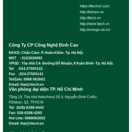
https://ttechvn.com
http://tshops.vn
http://ttech.vn
http://store.ttech.vn
http://omega-air.vn/
Công Ty CP Công Nghệ Đỉnh Cao
ĐKKD: Chân Cầm- P. Hoàn Kiếm- Tp. Hà Nội.
MST : 0102026092
VPGD
:
Tòa nhà C4- Đường Đỗ Nhuận, P.Xuân Đỉnh- Tp. Hà Nội.
Tel :024.37505142
Fax :024.37505143
Tel/Zalo: 0988 062602
Email: thai@ttech.vn
Văn phòng đại diện TP. Hồ Chí Minh
Tầng 19, Tòa nhà Indochina/ Số 4, Nguyễn Đình Chiểu,
P.Đakao, Q1, TP.HCM
Tel: (028)-6288-4442
Fax: 028-6288-4265
Hot Line: 0988062602
Email: thai@ttech.vn