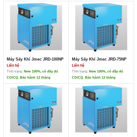
Máy Sấy Khí Jmec JRD-100NP
Máy Sấy Khí Jmec JRD-75NP
Liên hệ
Liên hệ
Tình trạng:
New 100%, có đầy đủ
Tình trạng:
New 100%, có đầy đủ
CO/CQ. Bảo hành 12 tháng
CO/CQ. Bảo hành 12 tháng
Máy Sấy Khí Jmec JRD-100NP
Máy Sấy Khí Jmec JRD-75NP
Liên hệ
Liên hệ
Xuất xứ: Đài Loan
Xuất xứ: Taiwan