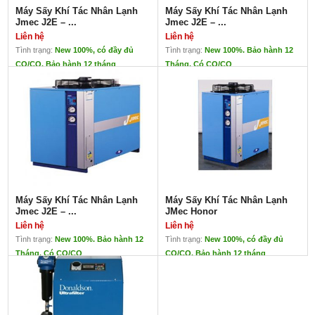
Máy Sấy Khí Tác Nhân Lạnh
Máy Sấy Khí Tác Nhân Lạnh
Jmec J2E – ...
Jmec J2E – ...
Liên hệ
Liên hệ
Tình trạng:
New 100%, có đầy đủ
Tình trạng:
New 100%. Bảo hành 12
CO/CQ. Bảo hành 12 tháng
Tháng. Có CO/CQ
Máy Sấy Khí Tác Nhân Lạnh
Máy Sấy Khí Tác Nhân Lạnh
Jmec J2E – 40GP
Jmec J2E – 60GP
Liên hệ
Liên hệ
Xuất xứ: JMEC – Đài Loan
xuất xứ: JMEC – Đài Loan
Bảo hành: 12 tháng
Bảo hành: 12 tháng
Hàng mới 100%
hàng mới 100%
Giá cả cạnh tranh
Giá cả cạnh tranh
đa dạng về dải lưu lượng
đa dạng về dải lưu lượng
XEM THÊM CÁC SẢN PHẨM MÁY
SẤY KHÍ TẠI ĐÂY
Máy Sấy Khí Tác Nhân Lạnh
Máy Sấy Khí Tác Nhân Lạnh
Jmec J2E – ...
JMec Honor
Liên hệ
Liên hệ
Tình trạng:
New 100%. Bảo hành 12
Tình trạng:
New 100%, có đầy đủ
Tháng. Có CO/CQ
CO/CQ. Bảo hành 12 tháng
Máy Sấy Khí Tác Nhân Lạnh
Máy Sấy Khí Tác Nhân Lạnh
Jmec J2E – 10GP
JMec Honor
Liên hệ
Liên hệ
Xuất xứ: JMEC – Đài Loan
Xuất xứ: Đài Loan