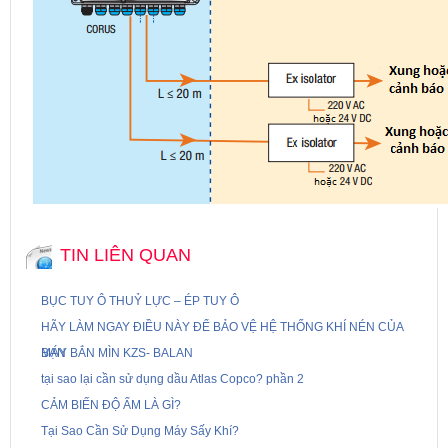
TIN LIÊN QUAN
BỤC TUY Ô THUỶ LỰC – ÉP TUY Ô
HÃY LÀM NGAY ĐIỀU NÀY ĐỂ BẢO VỆ HỆ THỐNG KHÍ NÉN CỦA
BẠN
MÁY BẮN MÌN KZS- BALAN
tại sao lại cần sử dụng dầu Atlas Copco? phần 2
CẢM BIẾN ĐỘ ẨM LÀ GÌ?
Tại Sao Cần Sử Dụng Máy Sấy Khí?