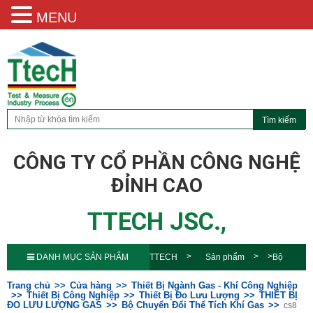
MENU
CÔNG TY CỔ PHẦN CÔNG NGHỆ
ĐỈNH CAO
TTECH JSC.,
DANH MỤC SẢN PHẨM
TTECH
Sản phẩm
Bộ
Chuyển Đổi Thể Tích Khí
Trang chủ
Cửa hàng
Thiết Bị Ngành Gas - Khí Công Nghiệp
Thiết Bị Công Nghiệp
Thiết Bị Đo Lưu Lượng
THIẾT BỊ
ĐO LƯU LƯỢNG GAS
Bộ Chuyển Đổi Thể Tích Khí Gas
cs8
Gas
cs8