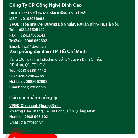
Công Ty CP Công Nghệ Đỉnh Cao
ĐKKD: Chân Cầm- P. Hoàn Kiếm- Tp. Hà Nội.
MST : 0102026092
VPGD
:
Tòa nhà C4- Đường Đỗ Nhuận, P.Xuân Đỉnh- Tp. Hà Nội.
Tel :024.37505142
Fax :024.37505143
Tel/Zalo: 0988 062602
Email: thai@ttech.vn
Văn phòng đại diện TP. Hồ Chí Minh
Tầng 19, Tòa nhà Indochina/ Số 4, Nguyễn Đình Chiểu,
P.Đakao, Q1, TP.HCM
Tel: (028)-6288-4442
Fax: 028-6288-4265
Hot Line: 0988062602
Email: thai@ttech.vn
Các chi nhánh công ty
VPĐD Chi nhánh Quảng Ninh:
Phường Cao Thắng, TP Hạ Long, Tỉnh Quảng Ninh.
Hotline: 0988 062 602
Email: thai@ttech.vn