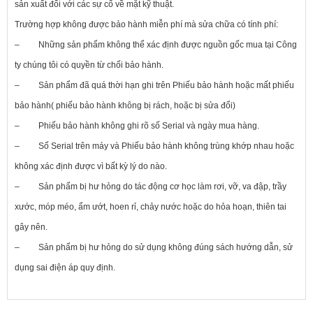
sản xuất đối với các sự cố về mặt kỹ thuật.
Trường hợp không được bảo hành miễn phí mà sửa chữa có tính phí:
– Những sản phẩm không thể xác định được nguồn gốc mua tại Công
ty chúng tôi có quyền từ chối bảo hành.
– Sản phẩm đã quá thời hạn ghi trên Phiếu bảo hành hoặc mất phiếu
bảo hành( phiếu bảo hành không bị rách, hoặc bị sửa đổi)
– Phiếu bảo hành không ghi rõ số Serial và ngày mua hàng.
– Số Serial trên máy và Phiếu bảo hành không trùng khớp nhau hoặc
không xác định được vì bất kỳ lý do nào.
– Sản phẩm bị hư hỏng do tác động cơ học làm rơi, vỡ, va đập, trầy
xước, móp méo, ẩm ướt, hoen rỉ, chảy nước hoặc do hỏa hoạn, thiên tai
gây nên.
– Sản phẩm bị hư hỏng do sử dụng không đúng sách hướng dẫn, sử
dụng sai điện áp quy định.