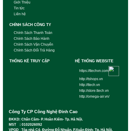
Giới Thiệu
Tin tức
Liên hệ
CHÍNH SÁCH CÔNG TY
Chính Sách Thanh Toán
Chính Sách Bảo Hành
Chính Sách Vận Chuyển
Chính Sách Đổi Trả Hàng
THỐNG KÊ TRUY CẬP
HỆ THỐNG WEBSITE
https://ttechvn.com
http://tshops.vn
http://ttech.vn
http://store.ttech.vn
http://omega-air.vn/
Công Ty CP Công Nghệ Đỉnh Cao
ĐKKD: Chân Cầm- P. Hoàn Kiếm- Tp. Hà Nội.
MST : 0102026092
VPGD
:
Tòa nhà C4- Đường Đỗ Nhuận, P.Xuân Đỉnh- Tp. Hà Nội.