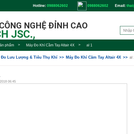
Hotline:
0988062602
0988062602
Email:
thai
 CÔNG NGHỆ ĐỈNH CAO
H JSC.,
ản phẩm
Máy Đo Khí Cầm Tay Altair 4X
al 1
ị Đo Lưu Lượng & Tiêu Thụ Khí
Máy Đo Khí Cầm Tay Altair 4X
al 
1
2018 06:45