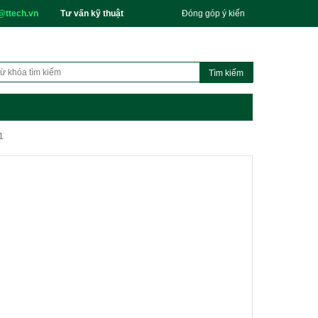
@ttech.vn
Tư vấn kỹ thuật
Đóng góp ý kiến
1