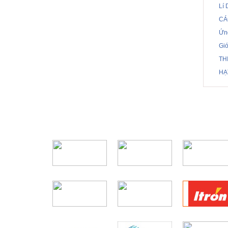
Lí 
CÁ
Ứn
Gi
TH
HẠ