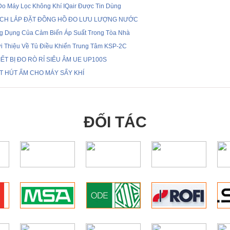
Do Máy Lọc Không Khí IQair Được Tin Dùng
CH LẮP ĐẶT ĐỒNG HỒ ĐO LƯU LƯỢNG NƯỚC
g Dụng Của Cảm Biến Áp Suất Trong Tòa Nhà
ới Thiệu Về Tủ Điều Khiển Trung Tâm KSP-2C
IẾT BỊ ĐO RÒ RỈ SIÊU ÂM UE UP100S
T HÚT ẨM CHO MÁY SẤY KHÍ
ĐỐI TÁC