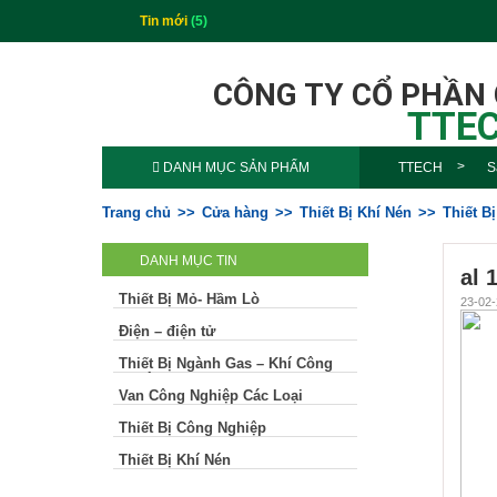
Tin mới
(5)
CÔNG TY CỔ PHẦN
TTEC
DANH MỤC SẢN PHẨM
TTECH
S
Trang chủ
Cửa hàng
Thiết Bị Khí Nén
Thiết B
DANH MỤC TIN
al 
Thiết Bị Mỏ- Hầm Lò
23-02-
Điện – điện tử
Thiết Bị Ngành Gas – Khí Công
Nghiệp
Van Công Nghiệp Các Loại
Thiết Bị Công Nghiệp
Thiết Bị Khí Nén