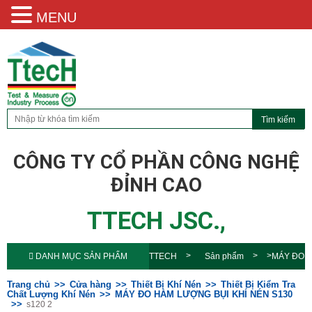
MENU
CÔNG TY CỔ PHẦN CÔNG NGHỆ
ĐỈNH CAO
TTECH JSC.,
DANH MỤC SẢN PHẨM
TTECH
Sản phẩm
MÁY ĐO
HÀM LƯỢNG BỤI KHÍ NÉN
Trang chủ
Cửa hàng
Thiết Bị Khí Nén
Thiết Bị Kiểm Tra
Chất Lượng Khí Nén
MÁY ĐO HÀM LƯỢNG BỤI KHÍ NÉN S130
s120 2
S130
s120 2