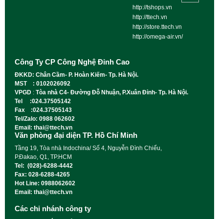
http://tshops.vn
http://ttech.vn
http://store.ttech.vn
http://omega-air.vn/
Công Ty CP Công Nghệ Đỉnh Cao
ĐKKD: Chân Cầm- P. Hoàn Kiếm- Tp. Hà Nội.
MST : 0102026092
VPGD
:
Tòa nhà C4- Đường Đỗ Nhuận, P.Xuân Đỉnh- Tp. Hà Nội.
Tel :024.37505142
Fax :024.37505143
Tel/Zalo: 0988 062602
Email: thai@ttech.vn
Văn phòng đại diện TP. Hồ Chí Minh
Tầng 19, Tòa nhà Indochina/ Số 4, Nguyễn Đình Chiểu,
P.Đakao, Q1, TP.HCM
Tel: (028)-6288-4442
Fax: 028-6288-4265
Hot Line: 0988062602
Email: thai@ttech.vn
Các chi nhánh công ty