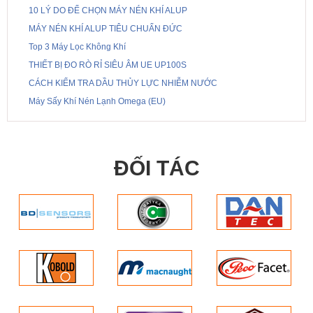
10 LÝ DO ĐỂ CHỌN MÁY NÉN KHÍ ALUP
MÁY NÉN KHÍ ALUP TIÊU CHUẨN ĐỨC
Top 3 Máy Lọc Không Khí
THIẾT BỊ ĐO RÒ RỈ SIÊU ÂM UE UP100S
CÁCH KIỂM TRA DẦU THỦY LỰC NHIỄM NƯỚC
Máy Sấy Khí Nén Lạnh Omega (EU)
ĐỐI TÁC