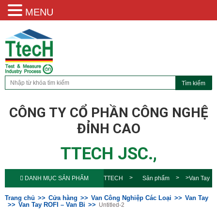
MENU
CÔNG TY CỔ PHẦN CÔNG NGHỆ
ĐỈNH CAO
TTECH JSC.,
DANH MỤC SẢN PHẨM
TTECH
Sản phẩm
Van Tay
ROFI – Van Bi
Untitled-2
Trang chủ
Cửa hàng
Van Công Nghiệp Các Loại
Van Tay
Van Tay ROFI – Van Bi
Untitled-2