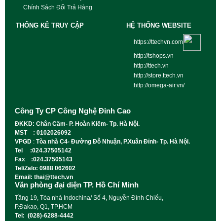
Chính Sách Đổi Trả Hàng
THỐNG KÊ TRUY CẬP
HỆ THỐNG WEBSITE
https://ttechvn.com
http://tshops.vn
http://ttech.vn
http://store.ttech.vn
http://omega-air.vn/
Công Ty CP Công Nghệ Đỉnh Cao
ĐKKD: Chân Cầm- P. Hoàn Kiếm- Tp. Hà Nội.
MST : 0102026092
VPGD
:
Tòa nhà C4- Đường Đỗ Nhuận, P.Xuân Đỉnh- Tp. Hà Nội.
Tel :024.37505142
Fax :024.37505143
Tel/Zalo: 0988 062602
Email: thai@ttech.vn
Văn phòng đại diện TP. Hồ Chí Minh
Tầng 19, Tòa nhà Indochina/ Số 4, Nguyễn Đình Chiểu,
P.Đakao, Q1, TP.HCM
Tel: (028)-6288-4442