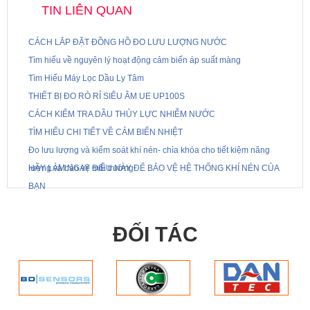
TIN LIÊN QUAN
CÁCH LẮP ĐẶT ĐỒNG HỒ ĐO LƯU LƯỢNG NƯỚC
Tìm hiểu về nguyên lý hoạt động cảm biến áp suất màng
Tìm Hiểu Máy Lọc Dầu Ly Tâm
THIẾT BỊ ĐO RÒ RỈ SIÊU ÂM UE UP100S
CÁCH KIỂM TRA DẦU THỦY LỰC NHIỄM NƯỚC
TÌM HIỂU CHI TIẾT VỀ CẢM BIẾN NHIỆT
Đo lưu lượng và kiểm soát khí nén- chìa khóa cho tiết kiệm năng
lượng và bảo vệ môi trường
HÃY LÀM NGAY ĐIỀU NÀY ĐỂ BẢO VỆ HỆ THỐNG KHÍ NÉN CỦA
BẠN
ĐỐI TÁC