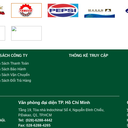
 SÁCH CÔNG TY
THỐNG KÊ TRUY CẬP
h Sách Thanh Toán
h Sách Bảo Hành
h Sách Vận Chuyển
 Sách Đổi Trả Hàng
Văn phòng đại diện TP. Hồ Chí Minh
Tầng 19, Tòa nhà Indochina/ Số 4, Nguyễn Đình Chiểu,
P.Đakao, Q1, TP.HCM
Nội.
Tel: (028)-6288-4442
Fax: 028-6288-4265