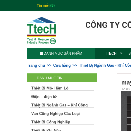
Tin mới
(5)
CÔNG TY C
DANH MỤC SẢN PHẨM
TTECH
S
Trang chủ
Cửa hàng
Thiết Bị Ngành Gas - Khí C
DANH MỤC TIN
may
Thiết Bị Mỏ- Hầm Lò
12-03-
Điện – điện tử
Thiết Bị Ngành Gas – Khí Công
Nghiệp
Van Công Nghiệp Các Loại
Thiết Bị Công Nghiệp
Thiết Bị Khí Nén