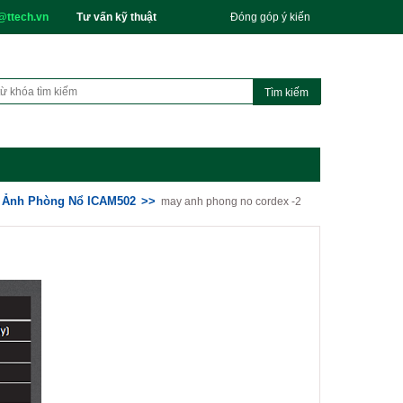
@ttech.vn
Tư vấn kỹ thuật
Đóng góp ý kiến
 Ảnh Phòng Nổ ICAM502
may anh phong no cordex -2