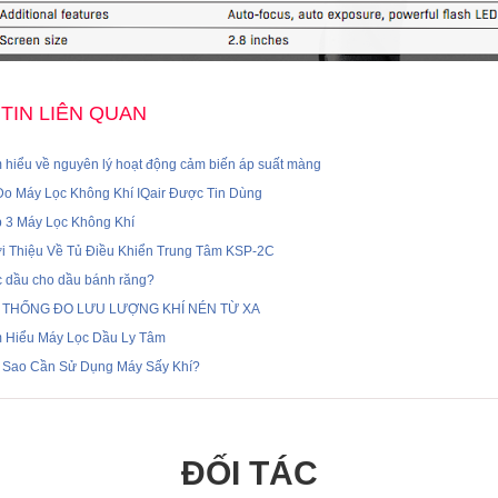
TIN LIÊN QUAN
 hiểu về nguyên lý hoạt động cảm biến áp suất màng
Do Máy Lọc Không Khí IQair Được Tin Dùng
p 3 Máy Lọc Không Khí
ới Thiệu Về Tủ Điều Khiển Trung Tâm KSP-2C
c dầu cho dầu bánh răng?
 THỐNG ĐO LƯU LƯỢNG KHÍ NÉN TỪ XA
m Hiểu Máy Lọc Dầu Ly Tâm
i Sao Cần Sử Dụng Máy Sấy Khí?
ĐỐI TÁC