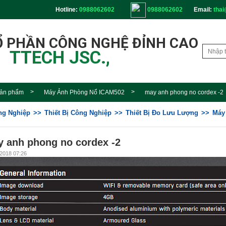
Hotline:
0988062602
0988062602
Email:
thai
Ổ PHẦN CÔNG NGHỆ ĐỈNH CAO
TTECH JSC.,
ản phẩm
Máy Ảnh Phòng Nổ ICAM502
may anh phong no cordex -2
ông Nghiệp
Thiết Bị Công Nghiệp
Thiết Bị Đo Lưu Lượng
Máy
 anh phong no cordex -2
2018 07:26