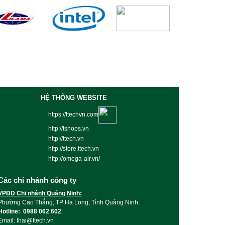
HỆ THỐNG WEBSITE
https://ttechvn.com
http://tshops.vn
http://ttech.vn
http://store.ttech.vn
http://omega-air.vn/
Các chi nhánh công ty
VPĐD Chi nhánh Quảng Ninh:
Phường Cao Thắng, TP Hạ Long, Tỉnh Quảng Ninh.
Hotline: 0988 062 602
Email: thai@ttech.vn