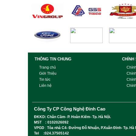
THÔNG TIN CHUNG
CHÍNH
Trang chủ
Chín
Giới Thiệu
Chín
Tin tức
Chín
Liên hệ
Chính
Công Ty CP Công Nghệ Đỉnh Cao
ĐKKD: Chân Cầm- P. Hoàn Kiếm- Tp. Hà Nội.
MST : 0102026092
VPGD
:
Tòa nhà C4- Đường Đỗ Nhuận, P.Xuân Đỉnh- Tp. Hà 
Tel :024.37505142