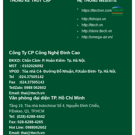
THỐNG KÊ TRUY CẬP
HỆ THỐNG WEBSITE
https://ttechvn.com
http://tshops.vn
http://ttech.vn
http://store.ttech.vn
http://omega-air.vn/
Công Ty CP Công Nghệ Đỉnh Cao
ĐKKD: Chân Cầm- P. Hoàn Kiếm- Tp. Hà Nội.
MST : 0102026092
VPGD
:
Tòa nhà C4- Đường Đỗ Nhuận, P.Xuân Đỉnh- Tp. Hà Nội.
Tel :024.37505142
Fax :024.37505143
Tel/Zalo: 0988 062602
Email: thai@ttech.vn
Văn phòng đại diện TP. Hồ Chí Minh
Tầng 19, Tòa nhà Indochina/ Số 4, Nguyễn Đình Chiểu,
P.Đakao, Q1, TP.HCM
Tel: (028)-6288-4442
Fax: 028-6288-4265
Hot Line: 0988062602
Email: thai@ttech.vn