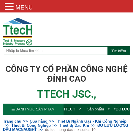
MENU
CÔNG TY CỔ PHẦN CÔNG NGHỆ
ĐỈNH CAO
TTECH JSC.,
DANH MỤC SẢN PHẨM
TTECH
Sản phẩm
ĐO LƯU
LƯỢNG DẦU MACNAUGHT
do-
Trang chủ
Cửa hàng
Thiết Bị Ngành Gas - Khí Công Nghiệp
Thiết Bị Công Nghiệp
Thiết Bị Dầu Khí
ĐO LƯU LƯỢNG
DẦU MACNAUGHT
do-luu-luong-dau-mx-series-10
luu-luong-dau-mx-series-10