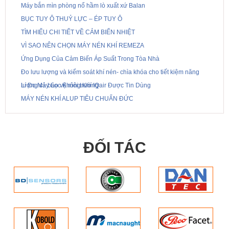
Máy bắn mìn phòng nổ hầm lò xuất xứ Balan
BỤC TUY Ô THUỶ LỰC – ÉP TUY Ô
TÌM HIỂU CHI TIẾT VỀ CẢM BIẾN NHIỆT
VÌ SAO NÊN CHỌN MÁY NÉN KHÍ REMEZA
Ứng Dụng Của Cảm Biến Áp Suất Trong Tòa Nhà
Đo lưu lượng và kiểm soát khí nén- chìa khóa cho tiết kiệm năng
lượng và bảo vệ môi trường
Lí Do Máy Lọc Không Khí IQair Được Tin Dùng
MÁY NÉN KHÍ ALUP TIÊU CHUẨN ĐỨC
ĐỐI TÁC