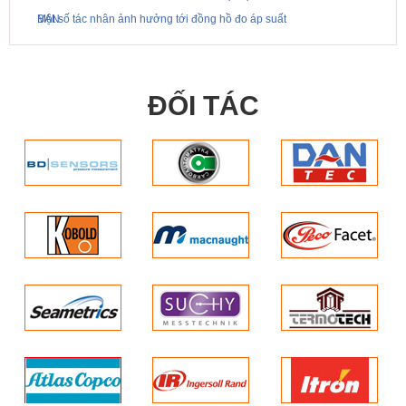
BẠN
Một số tác nhân ảnh hưởng tới đồng hồ đo áp suất
ĐỐI TÁC