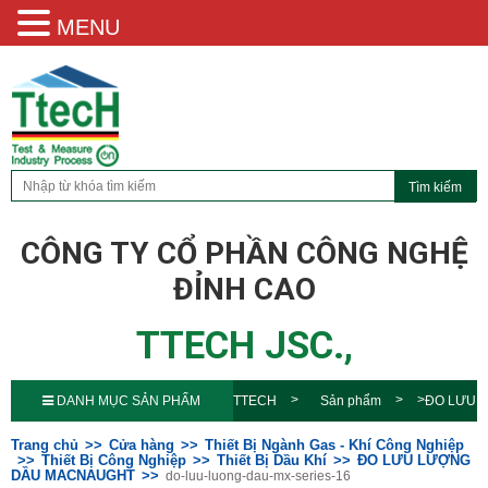
MENU
CÔNG TY CỔ PHẦN CÔNG NGHỆ
ĐỈNH CAO
TTECH JSC.,
DANH MỤC SẢN PHẨM
TTECH
Sản phẩm
ĐO LƯU
LƯỢNG DẦU MACNAUGHT
do-
Trang chủ
Cửa hàng
Thiết Bị Ngành Gas - Khí Công Nghiệp
Thiết Bị Công Nghiệp
Thiết Bị Dầu Khí
ĐO LƯU LƯỢNG
DẦU MACNAUGHT
do-luu-luong-dau-mx-series-16
luu-luong-dau-mx-series-16