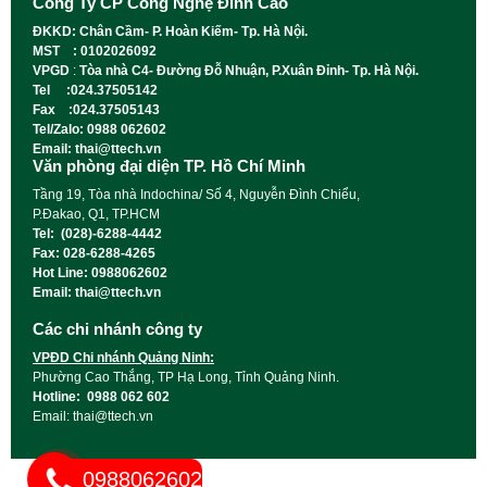
Công Ty CP Công Nghệ Đỉnh Cao
ĐKKD: Chân Cầm- P. Hoàn Kiếm- Tp. Hà Nội.
MST : 0102026092
VPGD
:
Tòa nhà C4- Đường Đỗ Nhuận, P.Xuân Đỉnh- Tp. Hà Nội.
Tel :024.37505142
Fax :024.37505143
Tel/Zalo: 0988 062602
Email: thai@ttech.vn
Văn phòng đại diện TP. Hồ Chí Minh
Tầng 19, Tòa nhà Indochina/ Số 4, Nguyễn Đình Chiểu,
P.Đakao, Q1, TP.HCM
Tel: (028)-6288-4442
Fax: 028-6288-4265
Hot Line: 0988062602
Email: thai@ttech.vn
Các chi nhánh công ty
VPĐD Chi nhánh Quảng Ninh:
Phường Cao Thắng, TP Hạ Long, Tỉnh Quảng Ninh.
Hotline: 0988 062 602
Email: thai@ttech.vn
0988062602