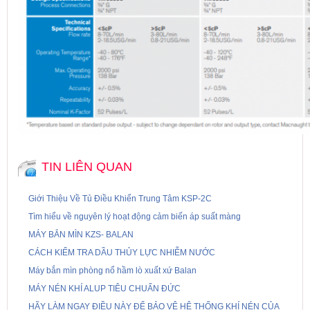
TIN LIÊN QUAN
Giới Thiệu Về Tủ Điều Khiển Trung Tâm KSP-2C
Tìm hiểu về nguyên lý hoạt động cảm biến áp suất màng
MÁY BẮN MÌN KZS- BALAN
CÁCH KIỂM TRA DẦU THỦY LỰC NHIỄM NƯỚC
Máy bắn mìn phòng nổ hầm lò xuất xứ Balan
MÁY NÉN KHÍ ALUP TIÊU CHUẨN ĐỨC
HÃY LÀM NGAY ĐIỀU NÀY ĐỂ BẢO VỆ HỆ THỐNG KHÍ NÉN CỦA