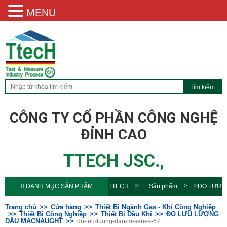
MENU
CÔNG TY CỔ PHẦN CÔNG NGHỆ
ĐỈNH CAO
TTECH JSC.,
DANH MỤC SẢN PHẨM
TTECH
Sản phẩm
ĐO LƯU
LƯỢNG DẦU MACNAUGHT
do-
Trang chủ
Cửa hàng
Thiết Bị Ngành Gas - Khí Công Nghiệp
Thiết Bị Công Nghiệp
Thiết Bị Dầu Khí
ĐO LƯU LƯỢNG
DẦU MACNAUGHT
do-luu-luong-dau-m-series-67
luu-luong-dau-m-series-67