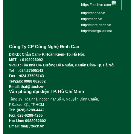
https://ttechvn.com
http://tshops.vn
http://ttech.vn
http://store.ttech.vn
http://omega-air.vn/
Công Ty CP Công Nghệ Đỉnh Cao
ĐKKD: Chân Cầm- P. Hoàn Kiếm- Tp. Hà Nội.
MST : 0102026092
VPGD
:
Tòa nhà C4- Đường Đỗ Nhuận, P.Xuân Đỉnh- Tp. Hà Nội.
Tel :024.37505142
Fax :024.37505143
Tel/Zalo: 0988 062602
Email: thai@ttech.vn
Văn phòng đại diện TP. Hồ Chí Minh
Tầng 19, Tòa nhà Indochina/ Số 4, Nguyễn Đình Chiểu,
P.Đakao, Q1, TP.HCM
Tel: (028)-6288-4442
Fax: 028-6288-4265
Hot Line: 0988062602
Email: thai@ttech.vn