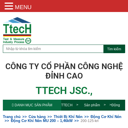
MENU
CÔNG TY CỔ PHẦN CÔNG NGHỆ
ĐỈNH CAO
TTECH JSC.,
DANH MỤC SẢN PHẨM
TTECH
Sản phẩm
Động
Cơ Khí Nén MU 200 –
Trang chủ
Cửa hàng
Thiết Bị Khí Nén
Động Cơ Khí Nén
Động Cơ Khí Nén MU 200 – 1,46kW
200-125-krl
1,46kW
200-125-krl