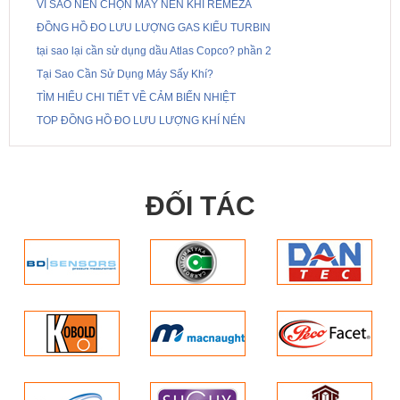
VÌ SAO NÊN CHỌN MÁY NÉN KHÍ REMEZA
ĐỒNG HỒ ĐO LƯU LƯỢNG GAS KIỂU TURBIN
tại sao lại cần sử dụng dầu Atlas Copco? phần 2
Tại Sao Cần Sử Dụng Máy Sấy Khí?
TÌM HIỂU CHI TIẾT VỀ CẢM BIẾN NHIỆT
TOP ĐỒNG HỒ ĐO LƯU LƯỢNG KHÍ NÉN
ĐỐI TÁC