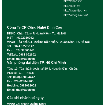
http://tshops.vn
http://ttech.vn
http://store.ttech.vn
http://omega-air.vn/
Công Ty CP Công Nghệ Đỉnh Cao
ĐKKD: Chân Cầm- P. Hoàn Kiếm- Tp. Hà Nội.
MST : 0102026092
VPGD
:
Tòa nhà C4- Đường Đỗ Nhuận, P.Xuân Đỉnh- Tp. Hà Nội.
Tel :024.37505142
Fax :024.37505143
Tel/Zalo: 0988 062602
Email: thai@ttech.vn
Văn phòng đại diện TP. Hồ Chí Minh
Tầng 19, Tòa nhà Indochina/ Số 4, Nguyễn Đình Chiểu,
P.Đakao, Q1, TP.HCM
Tel: (028)-6288-4442
Fax: 028-6288-4265
Hot Line: 0988062602
Email: thai@ttech.vn
Các chi nhánh công ty
VPĐD Chi nhánh Quảng Ninh: