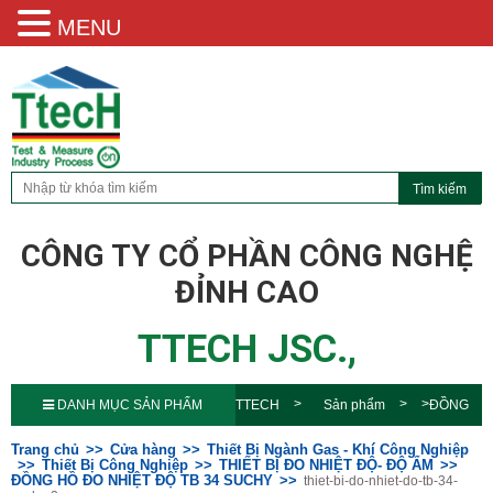
MENU
CÔNG TY CỔ PHẦN CÔNG NGHỆ
ĐỈNH CAO
TTECH JSC.,
DANH MỤC SẢN PHẨM
TTECH
Sản phẩm
ĐỒNG
HỒ ĐO NHIỆT ĐỘ TB 34
Trang chủ
Cửa hàng
Thiết Bị Ngành Gas - Khí Công Nghiệp
Thiết Bị Công Nghiệp
THIẾT BỊ ĐO NHIỆT ĐỘ- ĐỘ ẨM
ĐỒNG HỒ ĐO NHIỆT ĐỘ TB 34 SUCHY
thiet-bi-do-nhiet-do-tb-34-
SUCHY
thiet-bi-do-nhiet-do-tb-34-