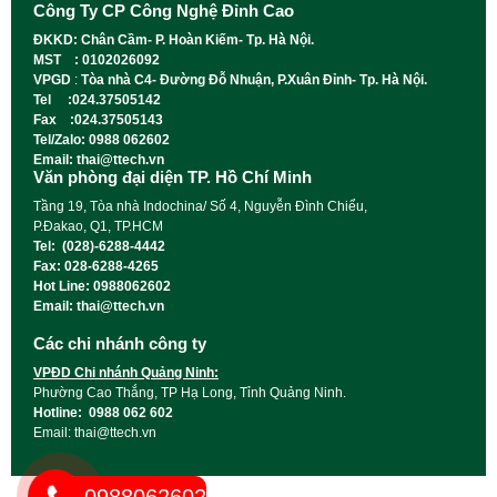
Công Ty CP Công Nghệ Đỉnh Cao
ĐKKD: Chân Cầm- P. Hoàn Kiếm- Tp. Hà Nội.
MST : 0102026092
VPGD
:
Tòa nhà C4- Đường Đỗ Nhuận, P.Xuân Đỉnh- Tp. Hà Nội.
Tel :024.37505142
Fax :024.37505143
Tel/Zalo: 0988 062602
Email: thai@ttech.vn
Văn phòng đại diện TP. Hồ Chí Minh
Tầng 19, Tòa nhà Indochina/ Số 4, Nguyễn Đình Chiểu,
P.Đakao, Q1, TP.HCM
Tel: (028)-6288-4442
Fax: 028-6288-4265
Hot Line: 0988062602
Email: thai@ttech.vn
Các chi nhánh công ty
VPĐD Chi nhánh Quảng Ninh:
Phường Cao Thắng, TP Hạ Long, Tỉnh Quảng Ninh.
Hotline: 0988 062 602
Email: thai@ttech.vn