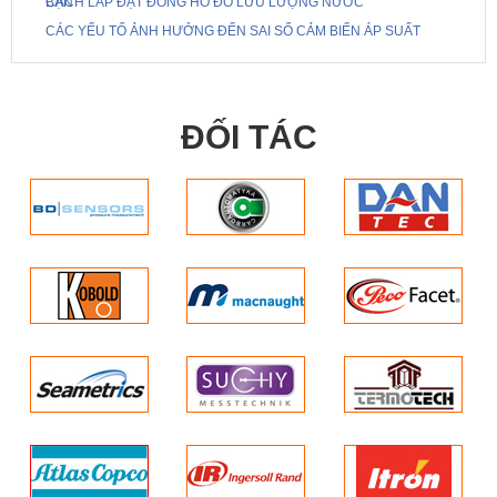
BẠN
CÁCH LẮP ĐẶT ĐỒNG HỒ ĐO LƯU LƯỢNG NƯỚC
CÁC YẾU TỐ ẢNH HƯỞNG ĐẾN SAI SỐ CẢM BIẾN ÁP SUẤT
ĐỐI TÁC