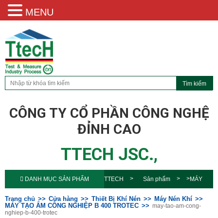
MENU
CÔNG TY CỔ PHẦN CÔNG NGHỆ
ĐỈNH CAO
TTECH JSC.,
DANH MỤC SẢN PHẨM
TTECH
Sản phẩm
MÁY
TẠO ẨM CÔNG NGHIỆP B 400
Trang chủ
Cửa hàng
Thiết Bị Khí Nén
Máy Nén Khí
MÁY TẠO ẨM CÔNG NGHIỆP B 400 TROTEC
may-tao-am-cong-
nghiep-b-400-trotec
TROTEC
may-tao-am-cong-