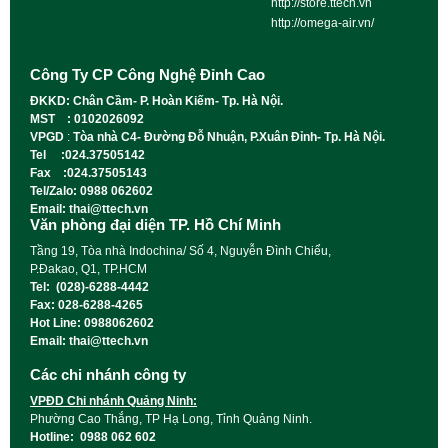
http://store.ttech.vn
http://omega-air.vn/
Công Ty CP Công Nghệ Đỉnh Cao
ĐKKD: Chân Cầm- P. Hoàn Kiếm- Tp. Hà Nội.
MST : 0102026092
VPGD
:
Tòa nhà C4- Đường Đỗ Nhuận, P.Xuân Đỉnh- Tp. Hà Nội.
Tel :024.37505142
Fax :024.37505143
Tel/Zalo: 0988 062602
Email: thai@ttech.vn
Văn phòng đại diện TP. Hồ Chí Minh
Tầng 19, Tòa nhà Indochina/ Số 4, Nguyễn Đình Chiểu,
P.Đakao, Q1, TP.HCM
Tel: (028)-6288-4442
Fax: 028-6288-4265
Hot Line: 0988062602
Email: thai@ttech.vn
Các chi nhánh công ty
VPĐD Chi nhánh Quảng Ninh:
Phường Cao Thắng, TP Hạ Long, Tỉnh Quảng Ninh.
Hotline: 0988 062 602