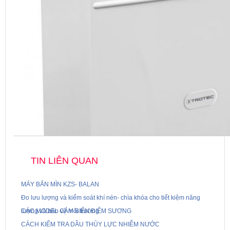
TIN LIÊN QUAN
MÁY BẮN MÌN KZS- BALAN
Đo lưu lượng và kiểm soát khí nén- chìa khóa cho tiết kiệm năng
lượng và bảo vệ môi trường
CÁC MODEL CẢM BIẾN ĐIỂM SƯƠNG
CÁCH KIỂM TRA DẦU THỦY LỰC NHIỄM NƯỚC