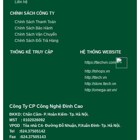
Liên hệ
CHÍNH SÁCH CÔNG TY
Chính Sách Thanh Toán
Chính Sách Bảo Hành
Chính Sách Vận Chuyển
Chính Sách Đổi Trả Hàng
THỐNG KÊ TRUY CẬP
HỆ THỐNG WEBSITE
https://ttechvn.com
http://tshops.vn
http://ttech.vn
http://store.ttech.vn
http://omega-air.vn/
Công Ty CP Công Nghệ Đỉnh Cao
ĐKKD: Chân Cầm- P. Hoàn Kiếm- Tp. Hà Nội.
MST : 0102026092
VPGD
:
Tòa nhà C4- Đường Đỗ Nhuận, P.Xuân Đỉnh- Tp. Hà Nội.
Tel :024.37505142
Fax :024.37505143