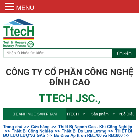
MENU
CÔNG TY CỔ PHẦN CÔNG NGHỆ
ĐỈNH CAO
TTECH JSC.,
DANH MỤC SẢN PHẨM
TTECH
Sản phẩm
Bộ Điều
Áp Itron RB1700 và
Trang chủ
Cửa hàng
Thiết Bị Ngành Gas - Khí Công Nghiệp
Thiết Bị Công Nghiệp
Thiết Bị Đo Lưu Lượng
THIẾT BỊ
ĐO LƯU LƯỢNG GAS
Bộ Điều Áp Itron RB1700 và RB1800
RB1800
order