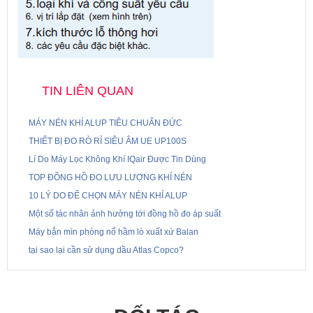
TIN LIÊN QUAN
MÁY NÉN KHÍ ALUP TIÊU CHUẨN ĐỨC
THIẾT BỊ ĐO RÒ RỈ SIÊU ÂM UE UP100S
Lí Do Máy Lọc Không Khí IQair Được Tin Dùng
TOP ĐỒNG HỒ ĐO LƯU LƯỢNG KHÍ NÉN
10 LÝ DO ĐỂ CHỌN MÁY NÉN KHÍ ALUP
Một số tác nhân ảnh hưởng tới đồng hồ đo áp suất
Máy bắn mìn phòng nổ hầm lò xuất xứ Balan
tại sao lại cần sử dụng dầu Atlas Copco?