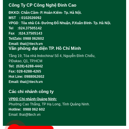
Công Ty CP Công Nghệ Đỉnh Cao
ĐKKD: Chân Cầm- P. Hoàn Kiếm- Tp. Hà Nội.
MST : 0102026092
VPGD
:
Tòa nhà C4- Đường Đỗ Nhuận, P.Xuân Đỉnh- Tp. Hà Nội.
Tel :024.37505142
Fax :024.37505143
Tel/Zalo: 0988 062602
Email: thai@ttech.vn
Văn phòng đại diện TP. Hồ Chí Minh
Tầng 19, Tòa nhà Indochina/ Số 4, Nguyễn Đình Chiểu,
P.Đakao, Q1, TP.HCM
Tel: (028)-6288-4442
Fax: 028-6288-4265
Hot Line: 0988062602
Email: thai@ttech.vn
Các chi nhánh công ty
VPĐD Chi nhánh Quảng Ninh:
Phường Cao Thắng, TP Hạ Long, Tỉnh Quảng Ninh.
Hotline: 0988 062 602
Email: thai@ttech.vn