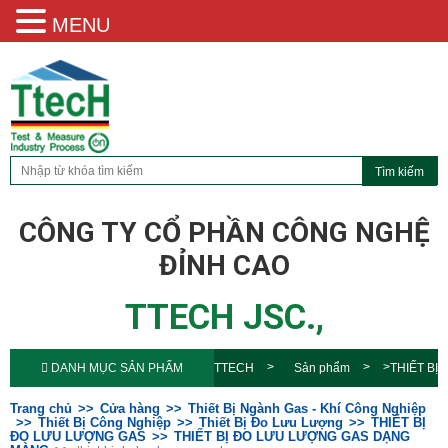
MENU
CÔNG TY CỔ PHẦN CÔNG NGHỆ
ĐỈNH CAO
TTECH JSC.,
DANH MỤC SẢN PHẨM
TTECH
Sản phẩm
THIẾT BỊ
ĐO LƯU LƯỢNG GAS DẠNG
Trang chủ
Cửa hàng
Thiết Bị Ngành Gas - Khí Công Nghiệp
Thiết Bị Công Nghiệp
Thiết Bị Đo Lưu Lượng
THIẾT BỊ
ĐO LƯU LƯỢNG GAS
THIẾT BỊ ĐO LƯU LƯỢNG GAS DẠNG
MÀNG
thiet-bi-do-luu-luong-gas-