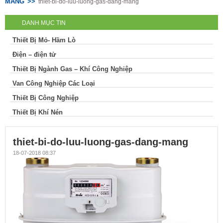
MÀNG
thiet-bi-do-luu-luong-gas-dang-mang
dang-mang
DANH MỤC TIN
Thiết Bị Mỏ- Hầm Lò
Điện – điện tử
Thiết Bị Ngành Gas – Khí Công Nghiệp
Van Công Nghiệp Các Loại
Thiết Bị Công Nghiệp
Thiết Bị Khí Nén
thiet-bi-do-luu-luong-gas-dang-mang
18-07-2018 08:37