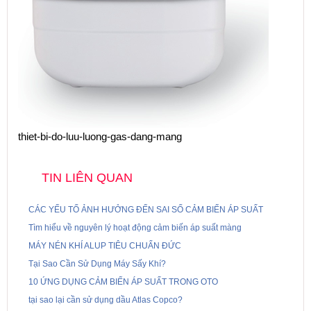
thiet-bi-do-luu-luong-gas-dang-mang
TIN LIÊN QUAN
CÁC YẾU TỐ ẢNH HƯỞNG ĐẾN SAI SỐ CẢM BIẾN ÁP SUẤT
Tìm hiểu về nguyên lý hoạt động cảm biến áp suất màng
MÁY NÉN KHÍ ALUP TIÊU CHUẨN ĐỨC
Tại Sao Cần Sử Dụng Máy Sấy Khí?
10 ỨNG DỤNG CẢM BIẾN ÁP SUẤT TRONG OTO
tại sao lại cần sử dụng dầu Atlas Copco?