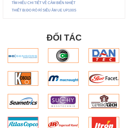
TÌM HIỂU CHI TIẾT VỀ CẢM BIẾN NHIỆT
THIẾT BỊ ĐO RÒ RỈ SIÊU ÂM UE UP100S
ĐỐI TÁC