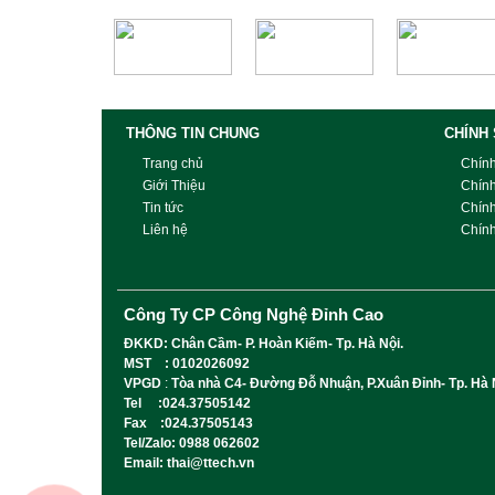
THÔNG TIN CHUNG
CHÍNH
Trang chủ
Chín
Giới Thiệu
Chín
Tin tức
Chín
Liên hệ
Chính
Công Ty CP Công Nghệ Đỉnh Cao
ĐKKD: Chân Cầm- P. Hoàn Kiếm- Tp. Hà Nội.
MST : 0102026092
VPGD
:
Tòa nhà C4- Đường Đỗ Nhuận, P.Xuân Đỉnh- Tp. Hà 
Tel :024.37505142
Fax :024.37505143
Tel/Zalo: 0988 062602
Email: thai@ttech.vn