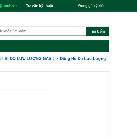
@ttech.vn
Tư vấn kỹ thuật
Đóng góp ý kiến
ẾT BỊ ĐO LƯU LƯỢNG GAS
Đồng Hồ Đo Lưu Lượng