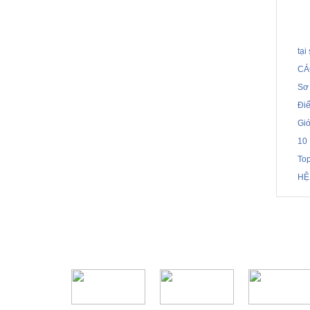
tạ
CÁ
Sơ 
Điể
Gi
10
To
HỆ