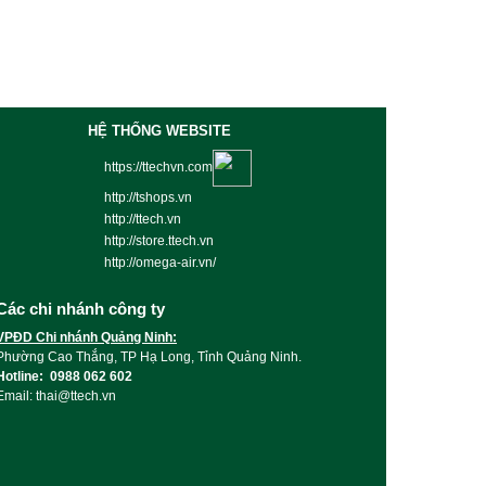
HỆ THỐNG WEBSITE
https://ttechvn.com
http://tshops.vn
http://ttech.vn
http://store.ttech.vn
http://omega-air.vn/
Các chi nhánh công ty
VPĐD Chi nhánh Quảng Ninh:
Phường Cao Thắng, TP Hạ Long, Tỉnh Quảng Ninh.
Hotline: 0988 062 602
Email: thai@ttech.vn