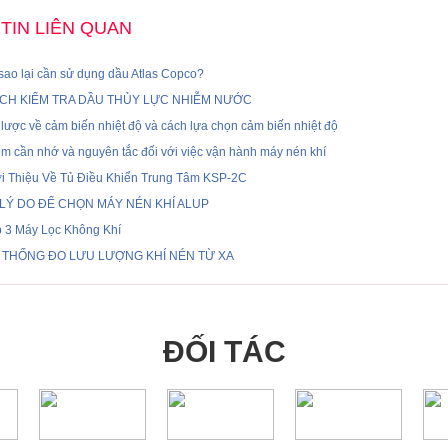
TIN LIÊN QUAN
i sao lại cần sử dụng dầu Atlas Copco?
CH KIỂM TRA DẦU THỦY LỰC NHIỄM NƯỚC
lược về cảm biến nhiệt độ và cách lựa chọn cảm biến nhiệt độ
m cần nhớ và nguyên tắc đối với việc vận hành máy nén khí
ới Thiệu Về Tủ Điều Khiển Trung Tâm KSP-2C
 LÝ DO ĐỂ CHỌN MÁY NÉN KHÍ ALUP
p 3 Máy Lọc Không Khí
 THỐNG ĐO LƯU LƯỢNG KHÍ NÉN TỪ XA
ĐỐI TÁC