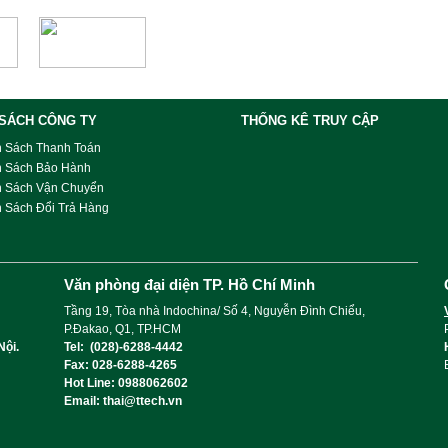
 SÁCH CÔNG TY
THỐNG KÊ TRUY CẬP
h Sách Thanh Toán
h Sách Bảo Hành
h Sách Vận Chuyển
 Sách Đổi Trả Hàng
Văn phòng đại diện TP. Hồ Chí Minh
Tầng 19, Tòa nhà Indochina/ Số 4, Nguyễn Đình Chiểu,
P.Đakao, Q1, TP.HCM
Nội.
Tel: (028)-6288-4442
Fax: 028-6288-4265
Hot Line: 0988062602
Email: thai@ttech.vn