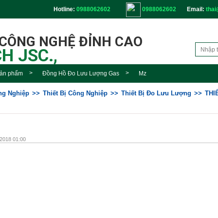
Hotline:
0988062602
0988062602
Email:
thai
 CÔNG NGHỆ ĐỈNH CAO
H JSC.,
ản phẩm
Đồng Hồ Đo Lưu Lượng Gas
Mz
ông Nghiệp
Thiết Bị Công Nghiệp
Thiết Bị Đo Lưu Lượng
THI
2018 01:00