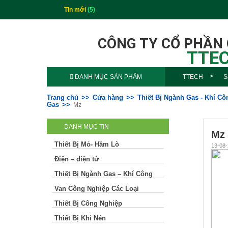
Tin mới
(5)
CÔNG TY CỔ PHẦN
TTEC
DANH MỤC SẢN PHẨM
TTECH
S
Trang chủ
Cửa hàng
Thiết Bị Ngành Gas - Khí C
Gas
Mz
DANH MỤC TIN
Mz
Thiết Bị Mỏ- Hầm Lò
13-08-
Điện – điện tử
Thiết Bị Ngành Gas – Khí Công
Nghiệp
Van Công Nghiệp Các Loại
Thiết Bị Công Nghiệp
Thiết Bị Khí Nén