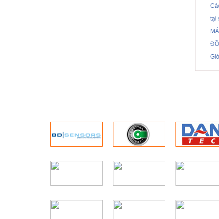
Cá
tạ
MÁ
ĐỒ
Gi