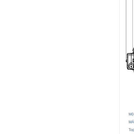
Một
MÁ
To