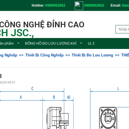
Hotline:
0988062602
0988062602
Email:
thai
 CÔNG NGHỆ ĐỈNH CAO
H JSC.,
ản phẩm
ĐỒNG HỒ ĐO LƯU LƯỢNG KHÍ
s1 3
ông Nghiệp
Thiết Bị Công Nghiệp
Thiết Bị Đo Lưu Lượng
THI
3
2018 09:57