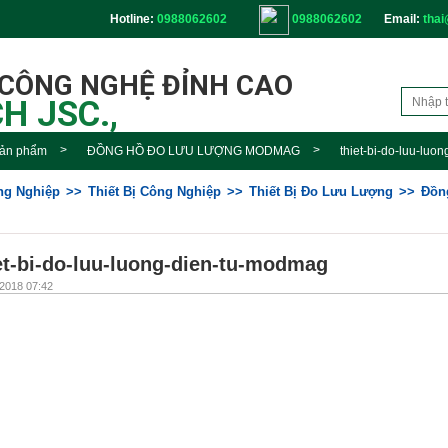
Hotline:
0988062602
0988062602
Email:
thai
 CÔNG NGHỆ ĐỈNH CAO
H JSC.,
ản phẩm
ĐỒNG HỒ ĐO LƯU LƯỢNG MODMAG
thiet-bi-do-luu-lu
ông Nghiệp
Thiết Bị Công Nghiệp
Thiết Bị Đo Lưu Lượng
Đồn
et-bi-do-luu-luong-dien-tu-modmag
2018 07:42