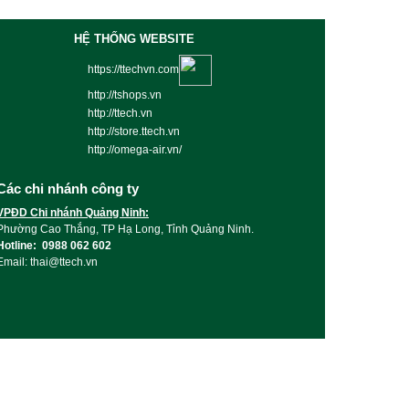
HỆ THỐNG WEBSITE
https://ttechvn.com
http://tshops.vn
http://ttech.vn
http://store.ttech.vn
http://omega-air.vn/
Các chi nhánh công ty
VPĐD Chi nhánh Quảng Ninh:
Phường Cao Thắng, TP Hạ Long, Tỉnh Quảng Ninh.
Hotline: 0988 062 602
Email: thai@ttech.vn