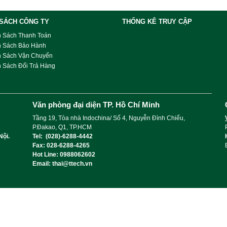
 SÁCH CÔNG TY
THỐNG KÊ TRUY CẬP
h Sách Thanh Toán
h Sách Bảo Hành
h Sách Vận Chuyển
 Sách Đổi Trả Hàng
Văn phòng đại diện TP. Hồ Chí Minh
Tầng 19, Tòa nhà Indochina/ Số 4, Nguyễn Đình Chiểu,
P.Đakao, Q1, TP.HCM
Nội.
Tel: (028)-6288-4442
Fax: 028-6288-4265
Hot Line: 0988062602
Email: thai@ttech.vn