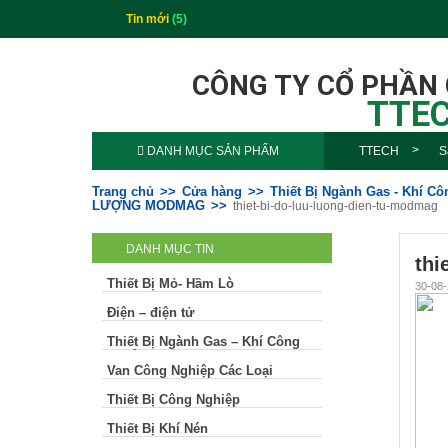
Tin mới
(5)
CÔNG TY CỔ PHẦN
TTEC
DANH MỤC SẢN PHẨM
TTECH
S
Trang chủ
Cửa hàng
Thiết Bị Ngành Gas - Khí C
LƯỢNG MODMAG
thiet-bi-do-luu-luong-dien-tu-modmag
DANH MỤC TIN
thi
Thiết Bị Mỏ- Hầm Lò
30-08-
Điện – điện tử
Thiết Bị Ngành Gas – Khí Công
Nghiệp
Van Công Nghiệp Các Loại
Thiết Bị Công Nghiệp
Thiết Bị Khí Nén