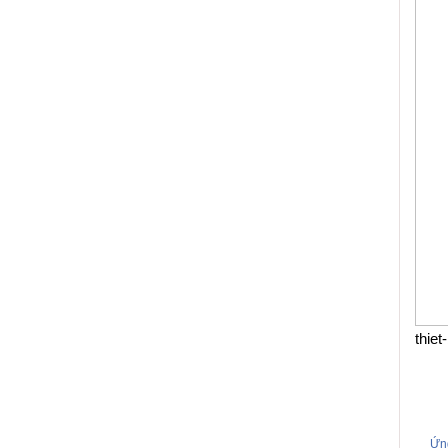
thie
Ứn