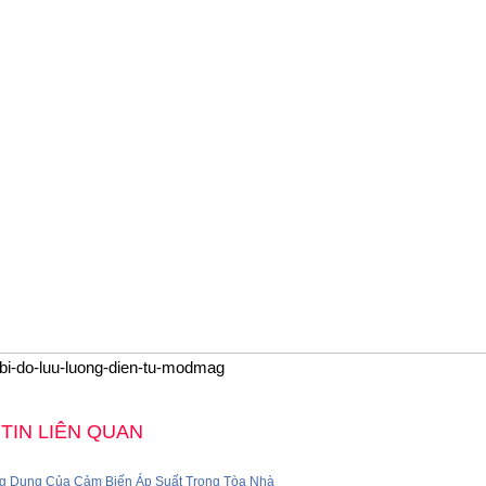
t-bi-do-luu-luong-dien-tu-modmag
TIN LIÊN QUAN
g Dụng Của Cảm Biến Áp Suất Trong Tòa Nhà