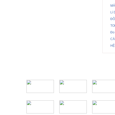
MÁ
Lí 
ĐỒ
TO
Đo 
CÁ
HỆ