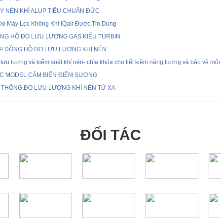
Y NÉN KHÍ ALUP TIÊU CHUẨN ĐỨC
Do Máy Lọc Không Khí IQair Được Tin Dùng
NG HỒ ĐO LƯU LƯỢNG GAS KIỂU TURBIN
P ĐỒNG HỒ ĐO LƯU LƯỢNG KHÍ NÉN
lưu lượng và kiểm soát khí nén- chìa khóa cho tiết kiệm năng lượng và bảo vệ môi
C MODEL CẢM BIẾN ĐIỂM SƯƠNG
 THỐNG ĐO LƯU LƯỢNG KHÍ NÉN TỪ XA
ĐỐI TÁC