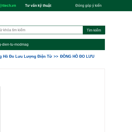
@ttech.vn
Tư vấn kỹ thuật
Đóng góp ý kiến
ong-dien-tu-modmag
g Hồ Đo Lưu Lượng Điện Từ
ĐỒNG HỒ ĐO LƯU