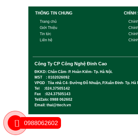
THÔNG TIN CHUNG
CHÍNH
Trang chủ
Chín
Giới Thiệu
Chín
Tin tức
Chín
Liên hệ
Chính
Công Ty CP Công Nghệ Đỉnh Cao
ĐKKD: Chân Cầm- P. Hoàn Kiếm- Tp. Hà Nội.
MST : 0102026092
VPGD
:
Tòa nhà C4- Đường Đỗ Nhuận, P.Xuân Đỉnh- Tp. Hà 
Tel :024.37505142
Fax :024.37505143
Tel/Zalo: 0988 062602
Email: thai@ttech.vn
0988062602