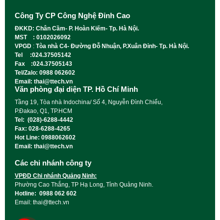
Công Ty CP Công Nghệ Đỉnh Cao
ĐKKD: Chân Cầm- P. Hoàn Kiếm- Tp. Hà Nội.
MST : 0102026092
VPGD
:
Tòa nhà C4- Đường Đỗ Nhuận, P.Xuân Đỉnh- Tp. Hà Nội.
Tel :024.37505142
Fax :024.37505143
Tel/Zalo: 0988 062602
Email: thai@ttech.vn
Văn phòng đại diện TP. Hồ Chí Minh
Tầng 19, Tòa nhà Indochina/ Số 4, Nguyễn Đình Chiểu,
P.Đakao, Q1, TP.HCM
Tel: (028)-6288-4442
Fax: 028-6288-4265
Hot Line: 0988062602
Email: thai@ttech.vn
Các chi nhánh công ty
VPĐD Chi nhánh Quảng Ninh:
Phường Cao Thắng, TP Hạ Long, Tỉnh Quảng Ninh.
Hotline: 0988 062 602
Email: thai@ttech.vn