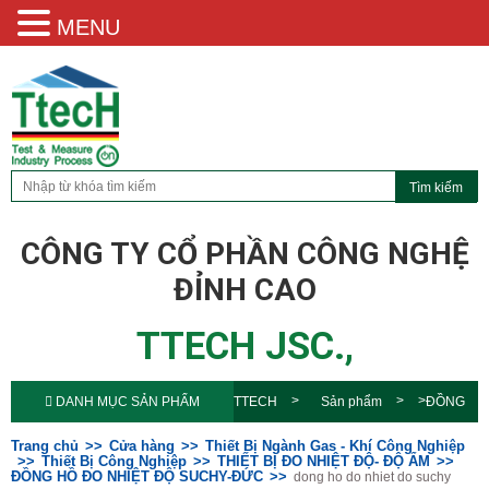
MENU
CÔNG TY CỔ PHẦN CÔNG NGHỆ
ĐỈNH CAO
TTECH JSC.,
DANH MỤC SẢN PHẨM
TTECH
Sản phẩm
ĐỒNG
HỒ ĐO NHIỆT ĐỘ SUCHY-
Trang chủ
Cửa hàng
Thiết Bị Ngành Gas - Khí Công Nghiệp
Thiết Bị Công Nghiệp
THIẾT BỊ ĐO NHIỆT ĐỘ- ĐỘ ẨM
ĐỒNG HỒ ĐO NHIỆT ĐỘ SUCHY-ĐỨC
dong ho do nhiet do suchy
ĐỨC
dong ho do nhiet do