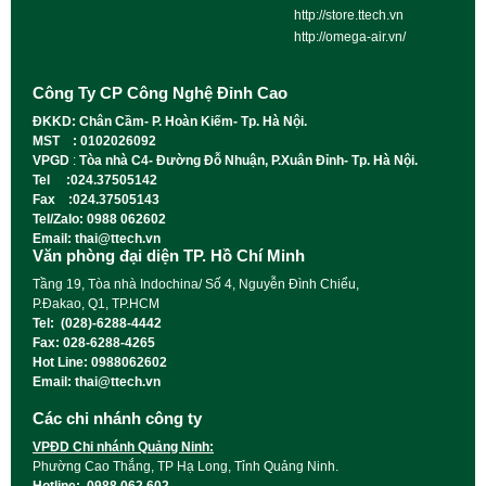
http://store.ttech.vn
http://omega-air.vn/
Công Ty CP Công Nghệ Đỉnh Cao
ĐKKD: Chân Cầm- P. Hoàn Kiếm- Tp. Hà Nội.
MST : 0102026092
VPGD
:
Tòa nhà C4- Đường Đỗ Nhuận, P.Xuân Đỉnh- Tp. Hà Nội.
Tel :024.37505142
Fax :024.37505143
Tel/Zalo: 0988 062602
Email: thai@ttech.vn
Văn phòng đại diện TP. Hồ Chí Minh
Tầng 19, Tòa nhà Indochina/ Số 4, Nguyễn Đình Chiểu,
P.Đakao, Q1, TP.HCM
Tel: (028)-6288-4442
Fax: 028-6288-4265
Hot Line: 0988062602
Email: thai@ttech.vn
Các chi nhánh công ty
VPĐD Chi nhánh Quảng Ninh:
Phường Cao Thắng, TP Hạ Long, Tỉnh Quảng Ninh.