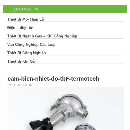
DANH MỤC TIN
do-tbF-termotech
Thiết Bị Mỏ- Hầm Lò
Điện – điện tử
Thiết Bị Ngành Gas – Khí Công Nghiệp
Van Công Nghiệp Các Loại
Thiết Bị Công Nghiệp
Thiết Bị Khí Nén
cam-bien-nhiet-do-tbF-termotech
09-11-2018 11:16