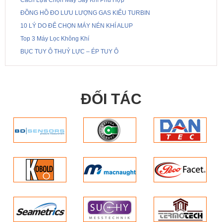
Cách Lựa Chọn Máy Sấy Khí Phù Hợp
ĐỒNG HỒ ĐO LƯU LƯỢNG GAS KIỂU TURBIN
10 LÝ DO ĐỂ CHỌN MÁY NÉN KHÍ ALUP
Top 3 Máy Lọc Không Khí
BỤC TUY Ô THUỶ LỰC – ÉP TUY Ô
ĐỐI TÁC