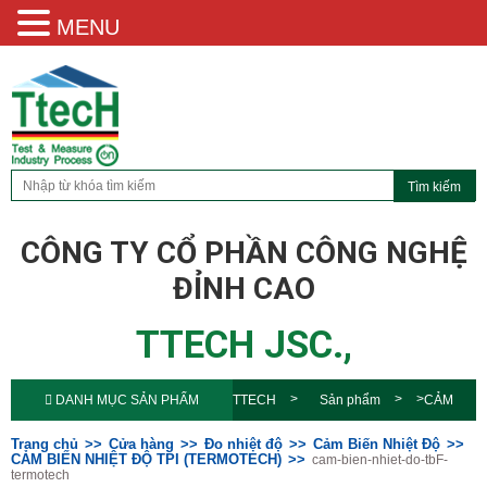
MENU
CÔNG TY CỔ PHẦN CÔNG NGHỆ
ĐỈNH CAO
TTECH JSC.,
DANH MỤC SẢN PHẨM
TTECH
Sản phẩm
CẢM
BIẾN NHIỆT ĐỘ TPI
Trang chủ
Cửa hàng
Đo nhiệt độ
Cảm Biến Nhiệt Độ
CẢM BIẾN NHIỆT ĐỘ TPI (TERMOTECH)
cam-bien-nhiet-do-tbF-
termotech
(TERMOTECH)
cam-bien-nhiet-