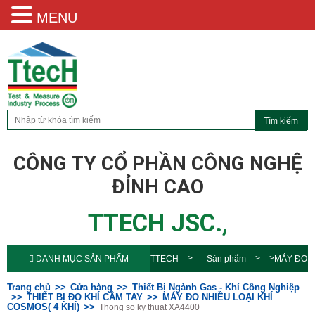
MENU
CÔNG TY CỔ PHẦN CÔNG NGHỆ
ĐỈNH CAO
TTECH JSC.,
DANH MỤC SẢN PHẨM
TTECH
Sản phẩm
MÁY ĐO
NHIỀU LOẠI KHÍ COSMOS( 4
Trang chủ
Cửa hàng
Thiết Bị Ngành Gas - Khí Công Nghiệp
THIẾT BỊ ĐO KHÍ CẦM TAY
MÁY ĐO NHIỀU LOẠI KHÍ
COSMOS( 4 KHÍ)
Thong so ky thuat XA4400
KHÍ)
Thong so ky thuat