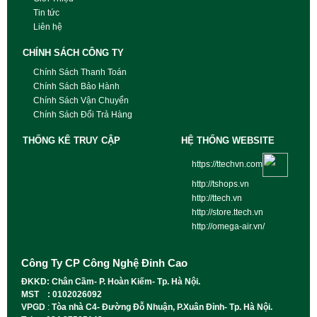
Tin tức
Liên hệ
CHÍNH SÁCH CÔNG TY
Chính Sách Thanh Toán
Chính Sách Bảo Hành
Chính Sách Vận Chuyển
Chính Sách Đổi Trả Hàng
THỐNG KÊ TRUY CẬP
HỆ THỐNG WEBSITE
https://ttechvn.com
http://tshops.vn
http://ttech.vn
http://store.ttech.vn
http://omega-air.vn/
Công Ty CP Công Nghệ Đỉnh Cao
ĐKKD: Chân Cầm- P. Hoàn Kiếm- Tp. Hà Nội.
MST : 0102026092
VPGD
:
Tòa nhà C4- Đường Đỗ Nhuận, P.Xuân Đỉnh- Tp. Hà Nội.