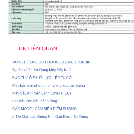
TIN LIÊN QUAN
ĐỒNG HỒ ĐO LƯU LƯỢNG GAS KIỂU TURBIN
Tại Sao Cần Sử Dụng Máy Sấy Khí?
BỤC TUY Ô THUỶ LỰC – ÉP TUY Ô
Máy bắn mìn phòng nổ hầm lò xuất xứ Balan
Máy Sấy Khí Nén Lạnh Omega (EU)
Lọc dầu cho dầu bánh răng?
CÁC MODEL CẢM BIẾN ĐIỂM SƯƠNG
Lí Do Máy Lọc Không Khí IQair Được Tin Dùng