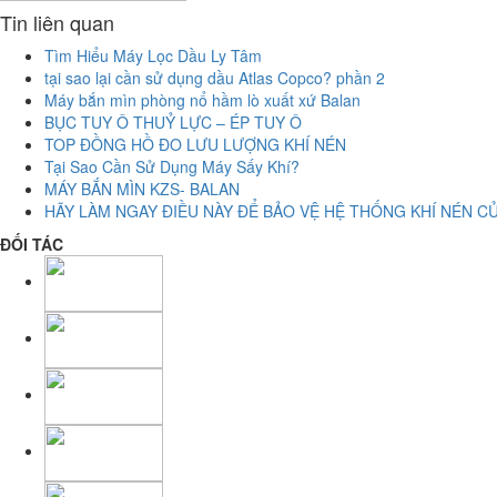
Tin liên quan
Tìm Hiểu Máy Lọc Dầu Ly Tâm
tại sao lại cần sử dụng dầu Atlas Copco? phần 2
Máy bắn mìn phòng nổ hầm lò xuất xứ Balan
BỤC TUY Ô THUỶ LỰC – ÉP TUY Ô
TOP ĐỒNG HỒ ĐO LƯU LƯỢNG KHÍ NÉN
Tại Sao Cần Sử Dụng Máy Sấy Khí?
MÁY BẮN MÌN KZS- BALAN
HÃY LÀM NGAY ĐIỀU NÀY ĐỂ BẢO VỆ HỆ THỐNG KHÍ NÉN C
ĐỐI TÁC