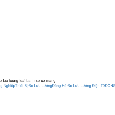
-do-luu-luong-loai-banh-xe-co-mang
ng Nghiệp
Thiết Bị Đo Lưu Lượng
Đồng Hồ Đo Lưu Lượng Điện Từ
ĐỒNG