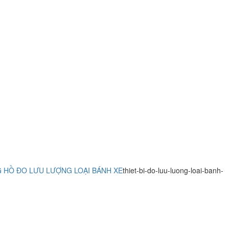
 HỒ ĐO LƯU LƯỢNG LOẠI BÁNH XE
thiet-bi-do-luu-luong-loai-banh-