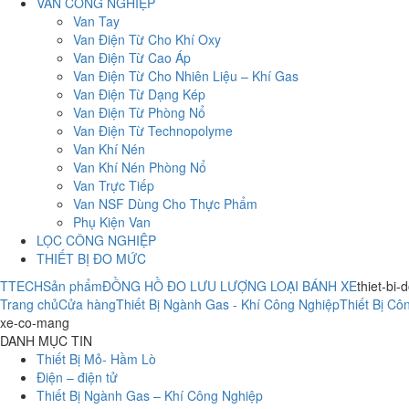
VAN CÔNG NGHIỆP
Van Tay
Van Điện Từ Cho Khí Oxy
Van Điện Từ Cao Áp
Van Điện Từ Cho Nhiên Liệu – Khí Gas
Van Điện Từ Dạng Kép
Van Điện Từ Phòng Nổ
Van Điện Từ Technopolyme
Van Khí Nén
Van Khí Nén Phòng Nổ
Van Trực Tiếp
Van NSF Dùng Cho Thực Phẩm
Phụ Kiện Van
LỌC CÔNG NGHIỆP
THIẾT BỊ ĐO MỨC
TTECH
Sản phẩm
ĐỒNG HỒ ĐO LƯU LƯỢNG LOẠI BÁNH XE
thiet-bi
Trang chủ
Cửa hàng
Thiết Bị Ngành Gas - Khí Công Nghiệp
Thiết Bị Cô
xe-co-mang
DANH MỤC TIN
Thiết Bị Mỏ- Hầm Lò
Điện – điện tử
Thiết Bị Ngành Gas – Khí Công Nghiệp