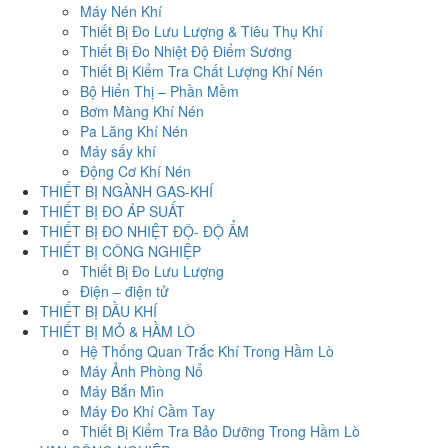
Máy Nén Khí
Thiết Bị Đo Lưu Lượng & Tiêu Thụ Khí
Thiết Bị Đo Nhiệt Độ Điểm Sương
Thiết Bị Kiểm Tra Chất Lượng Khí Nén
Bộ Hiển Thị – Phần Mềm
Bơm Màng Khí Nén
Pa Lăng Khí Nén
Máy sấy khí
Động Cơ Khí Nén
THIẾT BỊ NGÀNH GAS-KHÍ
THIẾT BỊ ĐO ÁP SUẤT
THIẾT BỊ ĐO NHIỆT ĐỘ- ĐỘ ẨM
THIẾT BỊ CÔNG NGHIỆP
Thiết Bị Đo Lưu Lượng
Điện – điện tử
THIẾT BỊ DẦU KHÍ
THIẾT BỊ MỎ & HẦM LÒ
Hệ Thống Quan Trắc Khí Trong Hầm Lò
Máy Ảnh Phòng Nổ
Máy Bắn Mìn
Máy Đo Khí Cầm Tay
Thiết Bị Kiểm Tra Bảo Dưỡng Trong Hầm Lò