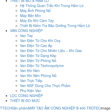
THIẾT BỊ MỎ & HẦM LÒ
Hệ Thống Quan Trắc Khí Trong Hầm Lò
Máy Ảnh Phòng Nổ
Máy Bắn Mìn
Máy Đo Khí Cầm Tay
Thiết Bị Kiểm Tra Bảo Dưỡng Trong Hầm Lò
VAN CÔNG NGHIỆP
Van Tay
Van Điện Từ Cho Khí Oxy
Van Điện Từ Cao Áp
Van Điện Từ Cho Nhiên Liệu – Khí Gas
Van Điện Từ Dạng Kép
Van Điện Từ Phòng Nổ
Van Điện Từ Technopolyme
Van Khí Nén
Van Khí Nén Phòng Nổ
Van Trực Tiếp
Van NSF Dùng Cho Thực Phẩm
Phụ Kiện Van
LỌC CÔNG NGHIỆP
THIẾT BỊ ĐO MỨC
TTECH
Sản phẩm
MÁY TẠO ẨM CÔNG NGHIỆP B 400 TROTEC
image