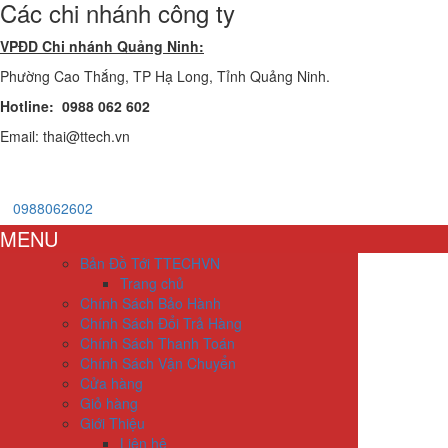
Các chi nhánh công ty
VPĐD Chi nhánh Quảng Ninh:
Phường Cao Thắng, TP Hạ Long, Tỉnh Quảng Ninh.
Hotline: 0988 062 602
Email: thai@ttech.vn
0988062602
MENU
Bản Đồ Tới TTECHVN
Trang chủ
Chính Sách Bảo Hành
Chính Sách Đổi Trả Hàng
Chính Sách Thanh Toán
Chính Sách Vận Chuyển
Cửa hàng
Giỏ hàng
Giới Thiệu
Liên hệ