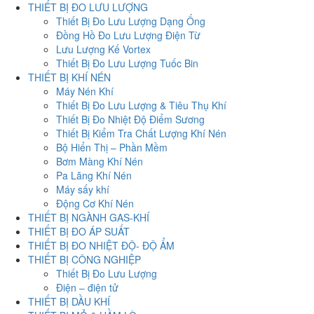
THIẾT BỊ ĐO LƯU LƯỢNG
Thiết Bị Đo Lưu Lượng Dạng Ống
Đồng Hồ Đo Lưu Lượng Điện Từ
Lưu Lượng Kế Vortex
Thiết Bị Đo Lưu Lượng Tuốc Bin
THIẾT BỊ KHÍ NÉN
Máy Nén Khí
Thiết Bị Đo Lưu Lượng & Tiêu Thụ Khí
Thiết Bị Đo Nhiệt Độ Điểm Sương
Thiết Bị Kiểm Tra Chất Lượng Khí Nén
Bộ Hiển Thị – Phần Mềm
Bơm Màng Khí Nén
Pa Lăng Khí Nén
Máy sấy khí
Động Cơ Khí Nén
THIẾT BỊ NGÀNH GAS-KHÍ
THIẾT BỊ ĐO ÁP SUẤT
THIẾT BỊ ĐO NHIỆT ĐỘ- ĐỘ ẨM
THIẾT BỊ CÔNG NGHIỆP
Thiết Bị Đo Lưu Lượng
Điện – điện tử
THIẾT BỊ DẦU KHÍ