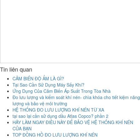
Tin liên quan
CẢM BIẾN ĐỘ ẨM LÀ GÌ?
Tại Sao Cần Sử Dụng Máy Sấy Khí?
Ứng Dụng Của Cảm Biến Áp Suất Trong Tòa Nhà
Đo lưu lượng và kiểm soát khí nén- chìa khóa cho tiết kiệm năng
lượng và bảo vệ môi trường
HỆ THỐNG ĐO LƯU LƯỢNG KHÍ NÉN TỪ XA
tại sao lại cần sử dụng dầu Atlas Copco? phần 2
HÃY LÀM NGAY ĐIỀU NÀY ĐỂ BẢO VỆ HỆ THỐNG KHÍ NÉN
CỦA BẠN
TOP ĐỒNG HỒ ĐO LƯU LƯỢNG KHÍ NÉN