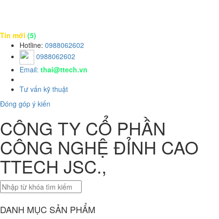
Tin mới
(5)
Hotline:
0988062602
0988062602
Email:
thai@ttech.vn
Tư vấn kỹ thuật
Đóng góp ý kiến
CÔNG TY CỔ PHẦN
CÔNG NGHỆ ĐỈNH CAO
TTECH JSC.,
DANH MỤC SẢN PHẨM