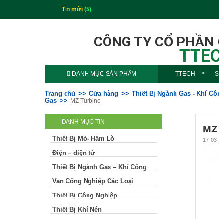
Tin mới
(5)
CÔNG TY CỔ PHẦN
TTEC
DANH MỤC SẢN PHẨM
TTECH
S
Trang chủ
Cửa hàng
Thiết Bị Ngành Gas - Khí C
Gas
MZ Turbine
DANH MỤC TIN
MZ 
Thiết Bị Mỏ- Hầm Lò
17-03-
Điện – điện tử
Thiết Bị Ngành Gas – Khí Công
Nghiệp
Van Công Nghiệp Các Loại
Thiết Bị Công Nghiệp
Thiết Bị Khí Nén