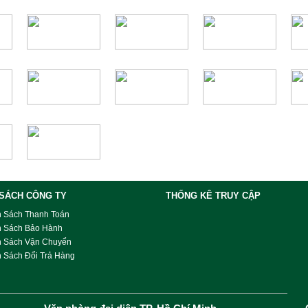
 SÁCH CÔNG TY
THỐNG KÊ TRUY CẬP
h Sách Thanh Toán
h Sách Bảo Hành
h Sách Vận Chuyển
 Sách Đổi Trả Hàng