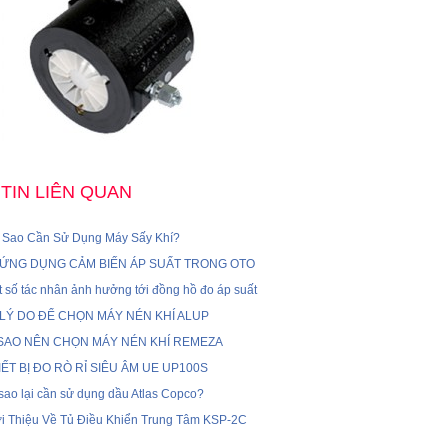
TIN LIÊN QUAN
i Sao Cần Sử Dụng Máy Sấy Khí?
 ỨNG DỤNG CẢM BIẾN ÁP SUẤT TRONG OTO
 số tác nhân ảnh hưởng tới đồng hồ đo áp suất
 LÝ DO ĐỂ CHỌN MÁY NÉN KHÍ ALUP
 SAO NÊN CHỌN MÁY NÉN KHÍ REMEZA
IẾT BỊ ĐO RÒ RỈ SIÊU ÂM UE UP100S
i sao lại cần sử dụng dầu Atlas Copco?
ới Thiệu Về Tủ Điều Khiển Trung Tâm KSP-2C