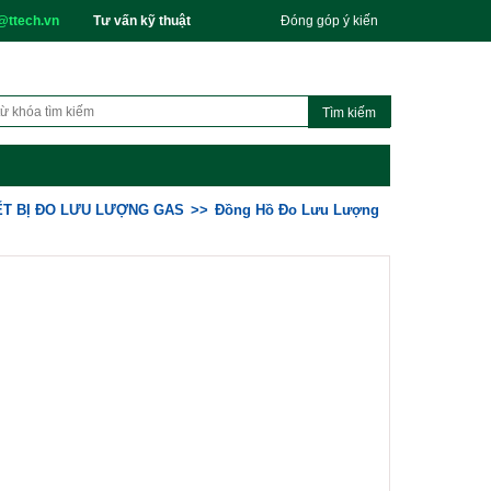
@ttech.vn
Tư vấn kỹ thuật
Đóng góp ý kiến
ẾT BỊ ĐO LƯU LƯỢNG GAS
Đồng Hồ Đo Lưu Lượng