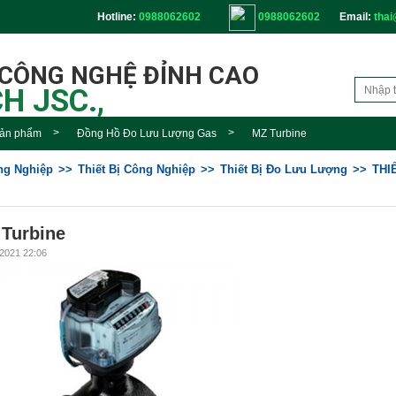
Hotline:
0988062602
0988062602
Email:
thai
 CÔNG NGHỆ ĐỈNH CAO
H JSC.,
ản phẩm
Đồng Hồ Đo Lưu Lượng Gas
MZ Turbine
ông Nghiệp
Thiết Bị Công Nghiệp
Thiết Bị Đo Lưu Lượng
THI
Turbine
2021 22:06