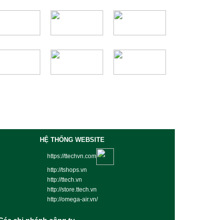
HỆ THỐNG WEBSITE
https://ttechvn.com
http://tshops.vn
http://ttech.vn
http://store.ttech.vn
http://omega-air.vn/