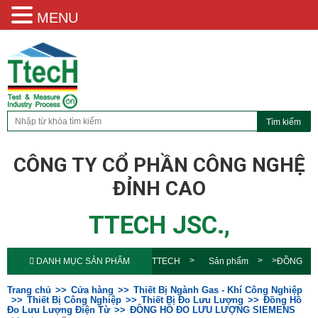
MENU
CÔNG TY CỔ PHẦN CÔNG NGHỆ
ĐỈNH CAO
TTECH JSC.,
DANH MỤC SẢN PHẨM
TTECH
Sản phẩm
ĐỒNG
HỒ ĐO LƯU LƯỢNG
Trang chủ
Cửa hàng
Thiết Bị Ngành Gas - Khí Công Nghiệp
Thiết Bị Công Nghiệp
Thiết Bị Đo Lưu Lượng
Đồng Hồ
Đo Lưu Lượng Điện Từ
ĐỒNG HỒ ĐO LƯU LƯỢNG SIEMENS
SIEMENS
siemens 2