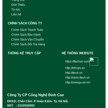
Trang chủ
Giới Thiệu
Tin tức
Liên hệ
CHÍNH SÁCH CÔNG TY
Chính Sách Thanh Toán
Chính Sách Bảo Hành
Chính Sách Vận Chuyển
Chính Sách Đổi Trả Hàng
THỐNG KÊ TRUY CẬP
HỆ THỐNG WEBSITE
https://ttechvn.com
http://tshops.vn
http://ttech.vn
http://store.ttech.vn
http://omega-air.vn/
Công Ty CP Công Nghệ Đỉnh Cao
ĐKKD: Chân Cầm- P. Hoàn Kiếm- Tp. Hà Nội.
MST : 0102026092