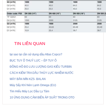
TIN LIÊN QUAN
tại sao lại cần sử dụng dầu Atlas Copco?
BỤC TUY Ô THUỶ LỰC – ÉP TUY Ô
ĐỒNG HỒ ĐO LƯU LƯỢNG GAS KIỂU TURBIN
CÁCH KIỂM TRA DẦU THỦY LỰC NHIỄM NƯỚC
MÁY BẮN MÌN KZS- BALAN
Máy Sấy Khí Nén Lạnh Omega (EU)
Tìm Hiểu Máy Lọc Dầu Ly Tâm
10 ỨNG DỤNG CẢM BIẾN ÁP SUẤT TRONG OTO