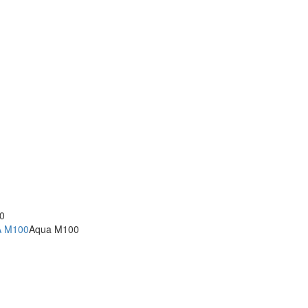
0
A M100
Aqua M100