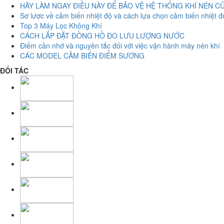
HÃY LÀM NGAY ĐIỀU NÀY ĐỂ BẢO VỆ HỆ THỐNG KHÍ NÉN C
Sơ lược về cảm biến nhiệt độ và cách lựa chọn cảm biến nhiệt đ
Top 3 Máy Lọc Không Khí
CÁCH LẮP ĐẶT ĐỒNG HỒ ĐO LƯU LƯỢNG NƯỚC
Điểm cần nhớ và nguyên tắc đối với việc vận hành máy nén khí
CÁC MODEL CẢM BIẾN ĐIỂM SƯƠNG
ĐỐI TÁC