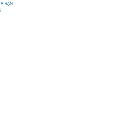
ỦA BẠN
ộ