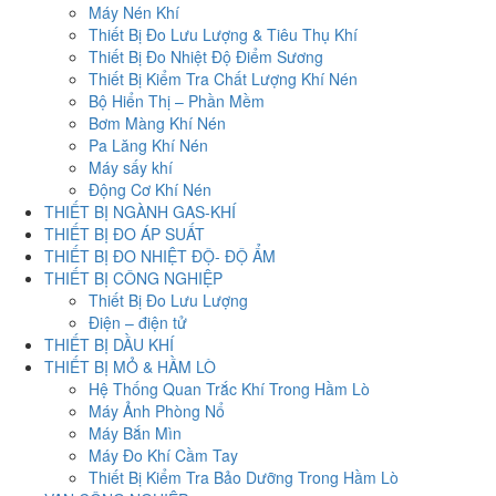
Máy Nén Khí
Thiết Bị Đo Lưu Lượng & Tiêu Thụ Khí
Thiết Bị Đo Nhiệt Độ Điểm Sương
Thiết Bị Kiểm Tra Chất Lượng Khí Nén
Bộ Hiển Thị – Phần Mềm
Bơm Màng Khí Nén
Pa Lăng Khí Nén
Máy sấy khí
Động Cơ Khí Nén
THIẾT BỊ NGÀNH GAS-KHÍ
THIẾT BỊ ĐO ÁP SUẤT
THIẾT BỊ ĐO NHIỆT ĐỘ- ĐỘ ẨM
THIẾT BỊ CÔNG NGHIỆP
Thiết Bị Đo Lưu Lượng
Điện – điện tử
THIẾT BỊ DẦU KHÍ
THIẾT BỊ MỎ & HẦM LÒ
Hệ Thống Quan Trắc Khí Trong Hầm Lò
Máy Ảnh Phòng Nổ
Máy Bắn Mìn
Máy Đo Khí Cầm Tay
Thiết Bị Kiểm Tra Bảo Dưỡng Trong Hầm Lò