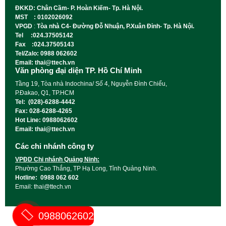
ĐKKD: Chân Cầm- P. Hoàn Kiếm- Tp. Hà Nội.
MST : 0102026092
VPGD
:
Tòa nhà C4- Đường Đỗ Nhuận, P.Xuân Đỉnh- Tp. Hà Nội.
Tel :024.37505142
Fax :024.37505143
Tel/Zalo: 0988 062602
Email: thai@ttech.vn
Văn phòng đại diện TP. Hồ Chí Minh
Tầng 19, Tòa nhà Indochina/ Số 4, Nguyễn Đình Chiểu,
P.Đakao, Q1, TP.HCM
Tel: (028)-6288-4442
Fax: 028-6288-4265
Hot Line: 0988062602
Email: thai@ttech.vn
Các chi nhánh công ty
VPĐD Chi nhánh Quảng Ninh:
Phường Cao Thắng, TP Hạ Long, Tỉnh Quảng Ninh.
Hotline: 0988 062 602
Email: thai@ttech.vn
0988062602