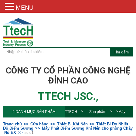
MENU
CÔNG TY CỔ PHẦN CÔNG NGHỆ
ĐỈNH CAO
TTECH JSC.,
DANH MỤC SẢN PHẨM
TTECH
Sản phẩm
Máy
Phát Điểm Sương Khí Nén cho phòng
Trang chủ
Cửa hàng
Thiết Bị Khí Nén
Thiết Bị Đo Nhiệt
Độ Điểm Sương
Máy Phát Điểm Sương Khí Nén cho phòng Cháy
-Nổ EX
suto1
Cháy -Nổ EX
suto1