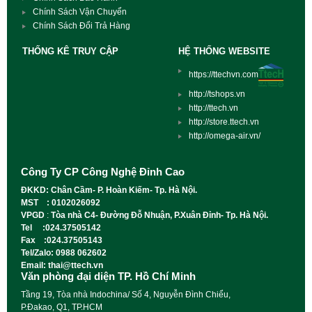
Chính Sách Vận Chuyển
Chính Sách Đổi Trả Hàng
THỐNG KÊ TRUY CẬP
HỆ THỐNG WEBSITE
https://ttechvn.com
http://tshops.vn
http://ttech.vn
http://store.ttech.vn
http://omega-air.vn/
Công Ty CP Công Nghệ Đỉnh Cao
ĐKKD: Chân Cầm- P. Hoàn Kiếm- Tp. Hà Nội.
MST : 0102026092
VPGD
:
Tòa nhà C4- Đường Đỗ Nhuận, P.Xuân Đỉnh- Tp. Hà Nội.
Tel :024.37505142
Fax :024.37505143
Tel/Zalo: 0988 062602
Email: thai@ttech.vn
Văn phòng đại diện TP. Hồ Chí Minh
Tầng 19, Tòa nhà Indochina/ Số 4, Nguyễn Đình Chiểu,
P.Đakao, Q1, TP.HCM