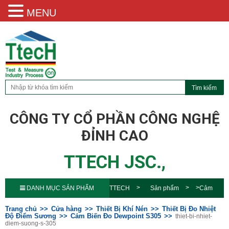
MENU
CÔNG TY CỔ PHẦN CÔNG NGHỆ
ĐỈNH CAO
TTECH JSC.,
DANH MỤC SẢN PHẨM
TTECH
Sản phẩm
Cảm
Biến Đo Dewpoint S305
thiet-bi-
Trang chủ
Cửa hàng
Thiết Bị Khí Nén
Thiết Bị Đo Nhiệt
Độ Điểm Sương
Cảm Biến Đo Dewpoint S305
thiet-bi-nhiet-
diem-suong-s-305
nhiet-diem-suong-s-305