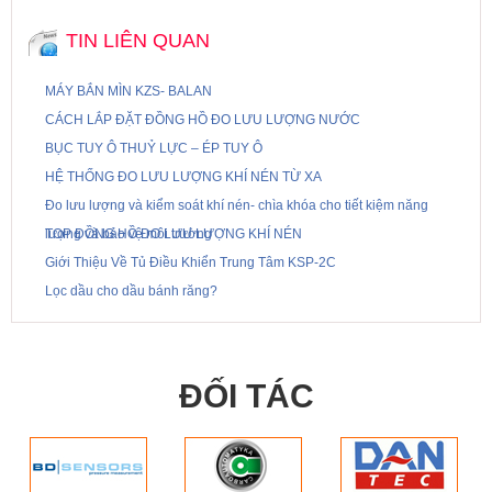
TIN LIÊN QUAN
MÁY BẮN MÌN KZS- BALAN
CÁCH LẮP ĐẶT ĐỒNG HỒ ĐO LƯU LƯỢNG NƯỚC
BỤC TUY Ô THUỶ LỰC – ÉP TUY Ô
HỆ THỐNG ĐO LƯU LƯỢNG KHÍ NÉN TỪ XA
Đo lưu lượng và kiểm soát khí nén- chìa khóa cho tiết kiệm năng
lượng và bảo vệ môi trường
TOP ĐỒNG HỒ ĐO LƯU LƯỢNG KHÍ NÉN
Giới Thiệu Về Tủ Điều Khiển Trung Tâm KSP-2C
Lọc dầu cho dầu bánh răng?
ĐỐI TÁC