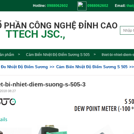
Hotline:
0988062602
0988062602
Email:
thai
Ổ PHẦN CÔNG NGHỆ ĐỈNH CAO
TTECH JSC.,
ản phẩm
Cảm Biến Nhiệt Độ Điểm Sương S 505
thiet-bi-nhiet-diem
ị Đo Nhiệt Độ Điểm Sương
Cảm Biến Nhiệt Độ Điểm Sương S 505
et-bi-nhiet-diem-suong-s-505-3
2018 08:27