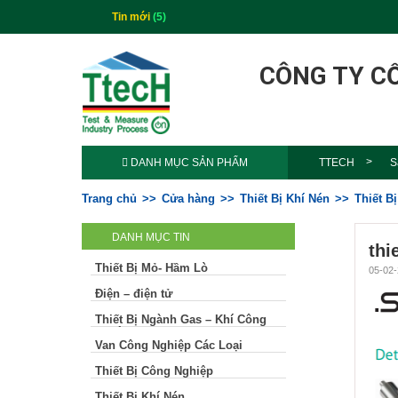
Tin mới
(5)
CÔNG TY C
DANH MỤC SẢN PHẨM
TTECH
S
Trang chủ
Cửa hàng
Thiết Bị Khí Nén
Thiết B
DANH MỤC TIN
thi
Thiết Bị Mỏ- Hầm Lò
05-02-
Điện – điện tử
Thiết Bị Ngành Gas – Khí Công
Nghiệp
Van Công Nghiệp Các Loại
Thiết Bị Công Nghiệp
Thiết Bị Khí Nén