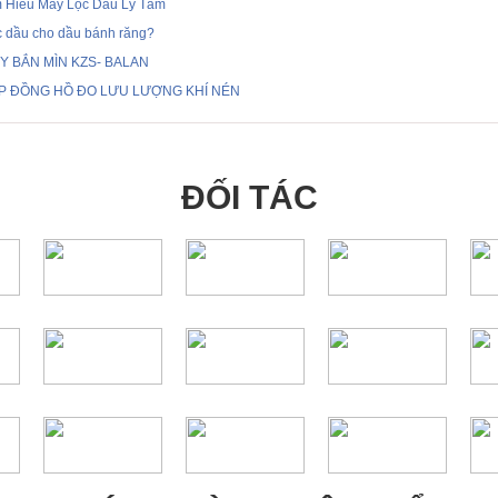
m Hiểu Máy Lọc Dầu Ly Tâm
c dầu cho dầu bánh răng?
Y BẮN MÌN KZS- BALAN
P ĐỒNG HỒ ĐO LƯU LƯỢNG KHÍ NÉN
ĐỐI TÁC