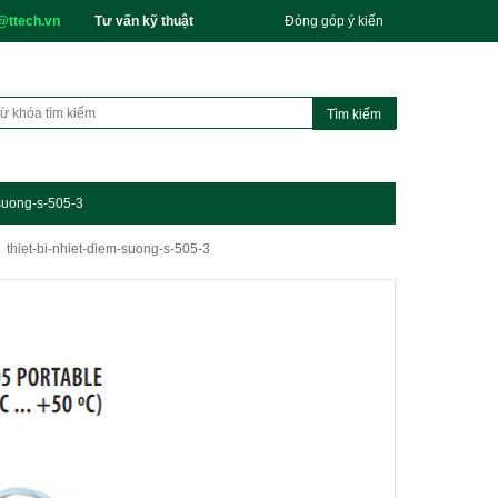
@ttech.vn
Tư vấn kỹ thuật
Đóng góp ý kiến
-suong-s-505-3
thiet-bi-nhiet-diem-suong-s-505-3