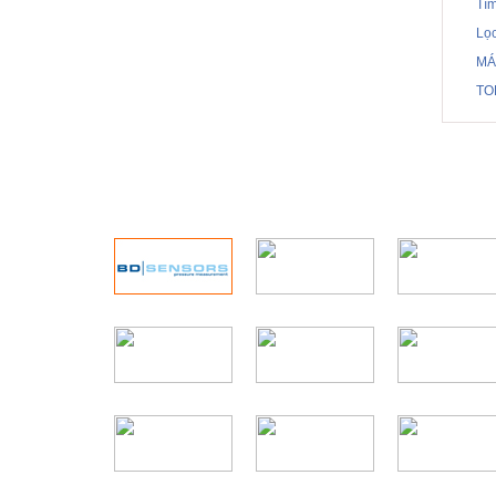
Tì
Lọ
MÁ
TO