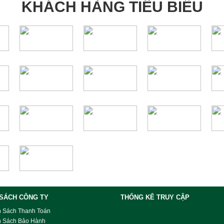
KHÁCH HÀNG TIÊU BIỂU
 SÁCH CÔNG TY
THỐNG KÊ TRUY CẬP
h Sách Thanh Toán
h Sách Bảo Hành