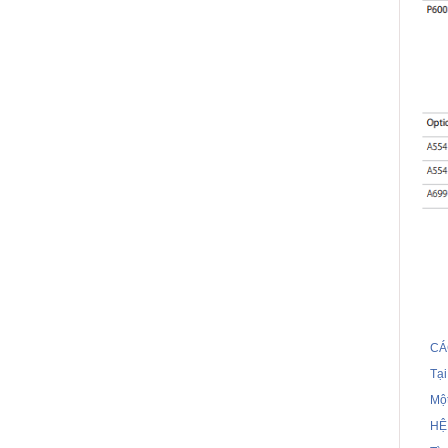
CÁ
Tạ
Một
HỆ