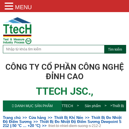
MENU
CÔNG TY CỔ PHẦN CÔNG NGHỆ
ĐỈNH CAO
TTECH JSC.,
DANH MỤC SẢN PHẨM
TTECH
Sản phẩm
Thiết Bị
Đo Nhiệt Độ Điểm Sương Dewpoint S
Trang chủ
Cửa hàng
Thiết Bị Khí Nén
Thiết Bị Đo Nhiệt
Độ Điểm Sương
Thiết Bị Đo Nhiệt Độ Điểm Sương Dewpoint S
212 (-50 °C … +20 °C)
thiet-bi-nhiet-diem-suong-s-212-2
212 (-50 °C … +20 °C)
thiet-bi-