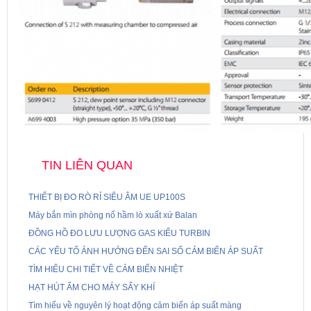
TIN LIÊN QUAN
THIẾT BỊ ĐO RÒ RỈ SIÊU ÂM UE UP100S
Máy bắn mìn phòng nổ hầm lò xuất xứ Balan
ĐỒNG HỒ ĐO LƯU LƯỢNG GAS KIỂU TURBIN
CÁC YẾU TỐ ẢNH HƯỞNG ĐẾN SAI SỐ CẢM BIẾN ÁP SUẤT
TÌM HIỂU CHI TIẾT VỀ CẢM BIẾN NHIỆT
HẠT HÚT ẨM CHO MÁY SẤY KHÍ
Tìm hiểu về nguyên lý hoạt động cảm biến áp suất màng