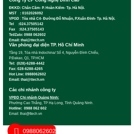
ĐKKD: Chân Cầm- P. Hoàn Kiếm- Tp. Hà Nội.
MST : 0102026092
VPGD
:
Tòa nhà C4- Đường Đỗ Nhuận, P.Xuân Đỉnh- Tp. Hà Nội.
Tel :024.37505142
Fax :024.37505143
Tel/Zalo: 0988 062602
Email: thai@ttech.vn
Văn phòng đại diện TP. Hồ Chí Minh
Tầng 19, Tòa nhà Indochina/ Số 4, Nguyễn Đình Chiểu,
P.Đakao, Q1, TP.HCM
Tel: (028)-6288-4442
Fax: 028-6288-4265
Hot Line: 0988062602
Email: thai@ttech.vn
Các chi nhánh công ty
VPĐD Chi nhánh Quảng Ninh:
Phường Cao Thắng, TP Hạ Long, Tỉnh Quảng Ninh.
Hotline: 0988 062 602
Email: thai@ttech.vn
0988062602