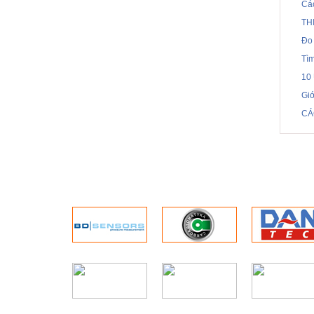
Cá
TH
Đo 
Tì
10
Gi
CÁ