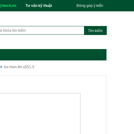
@ttech.vn
Tư vấn kỹ thuật
Đóng góp ý kiến
bo-hien-thi-s551-5