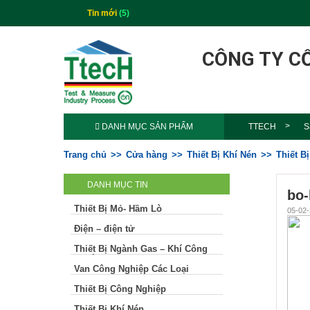
Tin mới
(5)
CÔNG TY C
DANH MỤC SẢN PHẨM
TTECH
S
Trang chủ
Cửa hàng
Thiết Bị Khí Nén
Thiết B
DANH MỤC TIN
bo-
Thiết Bị Mỏ- Hầm Lò
05-02-
Điện – điện tử
Thiết Bị Ngành Gas – Khí Công
Nghiệp
Van Công Nghiệp Các Loại
Thiết Bị Công Nghiệp
Thiết Bị Khí Nén