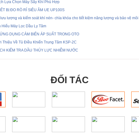
ch Lựa Chọn Máy Sấy Khí Phù Hợp
IẾT BỊ ĐO RÒ RỈ SIÊU ÂM UE UP100S
lưu lượng và kiểm soát khí nén- chìa khóa cho tiết kiệm năng lượng và bảo vệ môi
m Hiểu Máy Lọc Dầu Ly Tâm
 ỨNG DỤNG CẢM BIẾN ÁP SUẤT TRONG OTO
ới Thiệu Về Tủ Điều Khiển Trung Tâm KSP-2C
CH KIỂM TRA DẦU THỦY LỰC NHIỄM NƯỚC
ĐỐI TÁC