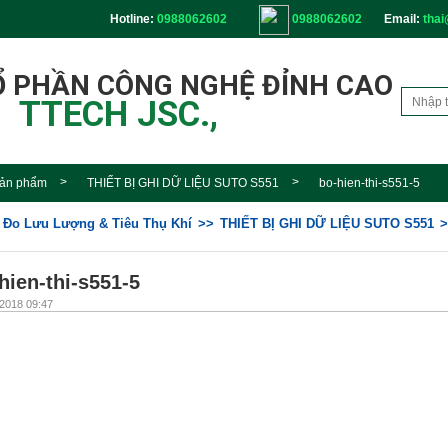
Hotline:
0988062602
0988062602
Email:
thai
Ổ PHẦN CÔNG NGHỆ ĐỈNH CAO
TTECH JSC.,
ản phẩm
THIẾT BỊ GHI DỮ LIỆU SUTO S551
bo-hien-thi-s551-5
ị Đo Lưu Lượng & Tiêu Thụ Khí
THIẾT BỊ GHI DỮ LIỆU SUTO S551
hien-thi-s551-5
2018 09:47