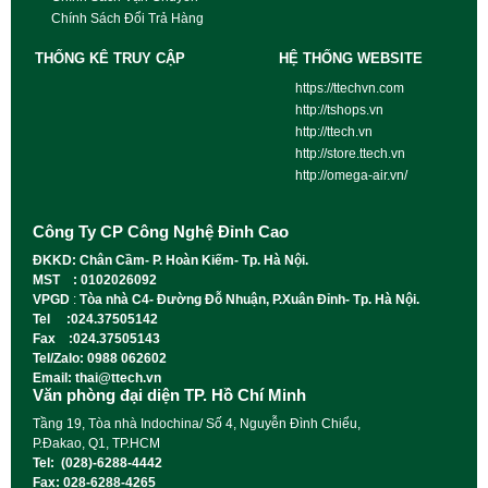
Chính Sách Đổi Trả Hàng
THỐNG KÊ TRUY CẬP
HỆ THỐNG WEBSITE
https://ttechvn.com
http://tshops.vn
http://ttech.vn
http://store.ttech.vn
http://omega-air.vn/
Công Ty CP Công Nghệ Đỉnh Cao
ĐKKD: Chân Cầm- P. Hoàn Kiếm- Tp. Hà Nội.
MST : 0102026092
VPGD
:
Tòa nhà C4- Đường Đỗ Nhuận, P.Xuân Đỉnh- Tp. Hà Nội.
Tel :024.37505142
Fax :024.37505143
Tel/Zalo: 0988 062602
Email: thai@ttech.vn
Văn phòng đại diện TP. Hồ Chí Minh
Tầng 19, Tòa nhà Indochina/ Số 4, Nguyễn Đình Chiểu,
P.Đakao, Q1, TP.HCM
Tel: (028)-6288-4442
Fax: 028-6288-4265