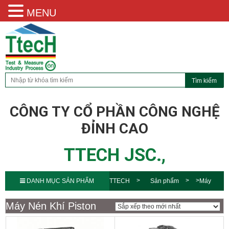
MENU
CÔNG TY CỔ PHẦN CÔNG NGHỆ
ĐỈNH CAO
TTECH JSC.,
DANH MỤC SẢN PHẨM
TTECH
Sản phẩm
Máy
Nén Khí ALup
Máy Nén Khí
Máy Nén Khí Piston
Piston