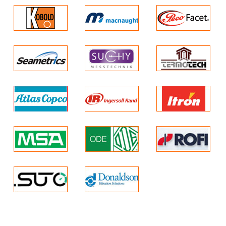
* Bộ giảm xóc rung
một máy sấy lạnh tích hợp đảm bảo
đảm bảo giảm tiếng ồn
chất lượng không khí nén với 95%
và tăng tuổi thọ của
xả nước ngưng tụ.
máy nén khí piston.
Hoạt động thân thiện với người dùng
* Máy nén di động và
.
lốp khí nén lớn đảm
Chỉ cần kết nối máy nén của bạn với
bảo thao tác dễ dàng
một vòi bằng cách sử dụng một khớp
với máy nén khí piston
nối kết nối nhanh và chuyển đổi trên
máy đo.
di động.
Tất cả các mô hình đều hoàn chỉnh
* Tốc độ động cơ thấp
với bộ điều chỉnh áp suất để điều
(1400 vòng / phút) đảm
khiển áp suất chính xác và một hoặc
bảo vận hành im lặng
hai đầu nối cho khớp nối nhanh.
của máy nén khí.
Máy nén di động với bình áp lực lên
Máy nén khí piston
đến 200 lít
được đặt gần nơi làm
Để làm cho việc xử lý dễ dàng hơn,
máy nén kinh doanh sản xuất của
việc, có thể sử dụng
bạn có thể được trang bị bánh xe( có
máy nén với tấm cách
bánh xe cao su).
âm.
Máy nén piston ALUP HLE hiệu suất
cao
Xi lanh sắt đúc và quạt làm mát lớn
cung cấp cho điều kiện hoạt động tối
ưu.
XEM T
HÊM CÁC SẢN PHẨM LIÊN
QUAN TẠI ĐÂY