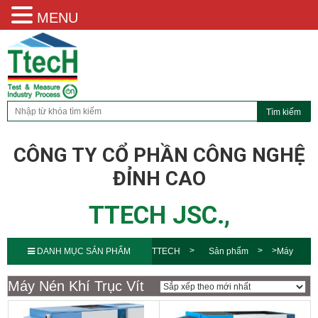
MENU
CÔNG TY CỔ PHẦN CÔNG NGHỆ
ĐỈNH CAO
TTECH JSC.,
DANH MỤC SẢN PHẨM
TTECH
Sản phẩm
Máy
Nén Khí ALup
Máy Nén Khí Trục
Máy Nén Khí Trục Vít
Vít