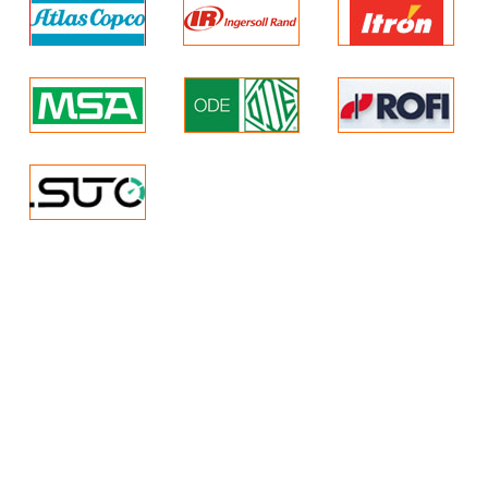
bền, cũng như tuổi thọ