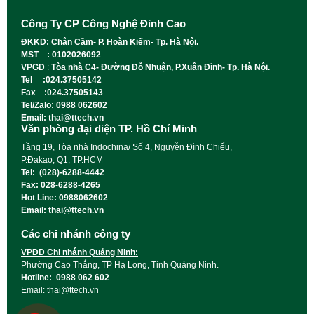
Công Ty CP Công Nghệ Đỉnh Cao
ĐKKD: Chân Cầm- P. Hoàn Kiếm- Tp. Hà Nội.
MST : 0102026092
VPGD
:
Tòa nhà C4- Đường Đỗ Nhuận, P.Xuân Đỉnh- Tp. Hà Nội.
Tel :024.37505142
Fax :024.37505143
Tel/Zalo: 0988 062602
Email: thai@ttech.vn
Văn phòng đại diện TP. Hồ Chí Minh
Tầng 19, Tòa nhà Indochina/ Số 4, Nguyễn Đình Chiểu,
P.Đakao, Q1, TP.HCM
Tel: (028)-6288-4442
Fax: 028-6288-4265
Hot Line: 0988062602
Email: thai@ttech.vn
Các chi nhánh công ty
VPĐD Chi nhánh Quảng Ninh:
Phường Cao Thắng, TP Hạ Long, Tỉnh Quảng Ninh.
Hotline: 0988 062 602
Email: thai@ttech.vn