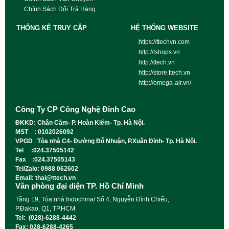
Chính Sách Đổi Trả Hàng
THỐNG KÊ TRUY CẬP
HỆ THỐNG WEBSITE
https://ttechvn.com
http://tshops.vn
http://ttech.vn
http://store.ttech.vn
http://omega-air.vn/
Công Ty CP Công Nghệ Đỉnh Cao
ĐKKD: Chân Cầm- P. Hoàn Kiếm- Tp. Hà Nội.
MST : 0102026092
VPGD
:
Tòa nhà C4- Đường Đỗ Nhuận, P.Xuân Đỉnh- Tp. Hà Nội.
Tel :024.37505142
Fax :024.37505143
Tel/Zalo: 0988 062602
Email: thai@ttech.vn
Văn phòng đại diện TP. Hồ Chí Minh
Tầng 19, Tòa nhà Indochina/ Số 4, Nguyễn Đình Chiểu,
P.Đakao, Q1, TP.HCM
Tel: (028)-6288-4442
Fax: 028-6288-4265