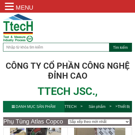
MENU
CÔNG TY CỔ PHẦN CÔNG NGHỆ
ĐỈNH CAO
TTECH JSC.,
DANH MỤC SẢN PHẨM
TTECH
Sản phẩm
Thiết Bị
Khí Nén
Phụ Tùng Atlas
Phụ Tùng Atlas Copco
Copco