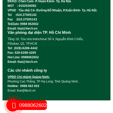
ĐKKD: Chân Cầm- P. Hoàn Kiếm- Tp. Hà Nội.
MST : 0102026092
VPGD
:
Tòa nhà C4- Đường Đỗ Nhuận, P.Xuân Đỉnh- Tp. Hà Nội.
Tel :024.37505142
Fax :024.37505143
Tel/Zalo: 0988 062602
Email: thai@ttech.vn
Văn phòng đại diện TP. Hồ Chí Minh
Tầng 19, Tòa nhà Indochina/ Số 4, Nguyễn Đình Chiểu,
P.Đakao, Q1, TP.HCM
Tel: (028)-6288-4442
Fax: 028-6288-4265
Hot Line: 0988062602
Email: thai@ttech.vn
Các chi nhánh công ty
VPĐD Chi nhánh Quảng Ninh:
Phường Cao Thắng, TP Hạ Long, Tỉnh Quảng Ninh.
Hotline: 0988 062 602
Email: thai@ttech.vn
0988062602