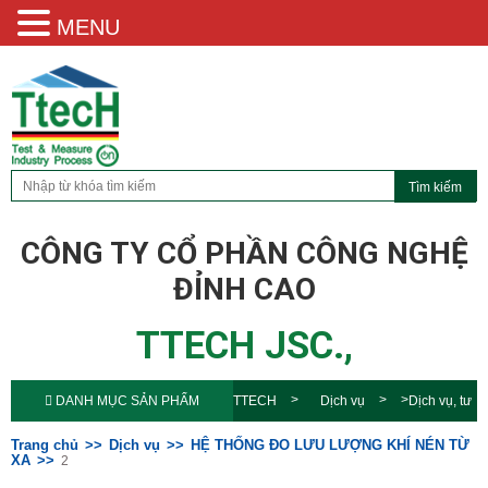
MENU
CÔNG TY CỔ PHẦN CÔNG NGHỆ
ĐỈNH CAO
TTECH JSC.,
DANH MỤC SẢN PHẨM
TTECH
Dịch vụ
Dịch vụ, tư
vấn
HỆ THỐNG ĐO LƯU LƯỢNG
Trang chủ
Dịch vụ
HỆ THỐNG ĐO LƯU LƯỢNG KHÍ NÉN TỪ
XA
2
KHÍ NÉN TỪ XA
2