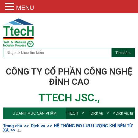
MENU
CÔNG TY CỔ PHẦN CÔNG NGHỆ
ĐỈNH CAO
TTECH JSC.,
DANH MỤC SẢN PHẨM
TTECH
Dịch vụ
Dịch vụ, tư
vấn
HỆ THỐNG ĐO LƯU LƯỢNG
Trang chủ
Dịch vụ
HỆ THỐNG ĐO LƯU LƯỢNG KHÍ NÉN TỪ
XA
11
KHÍ NÉN TỪ XA
11