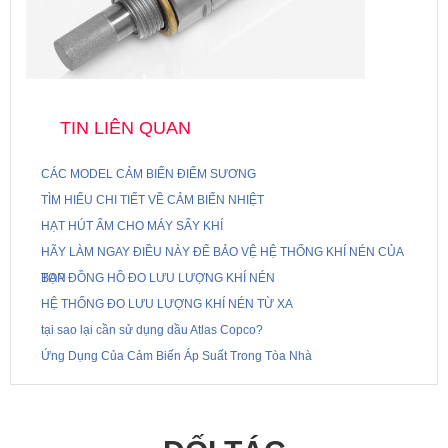
TIN LIÊN QUAN
CÁC MODEL CẢM BIẾN ĐIỂM SƯƠNG
TÌM HIỂU CHI TIẾT VỀ CẢM BIẾN NHIỆT
HẠT HÚT ẨM CHO MÁY SẤY KHÍ
HÃY LÀM NGAY ĐIỀU NÀY ĐỂ BẢO VỆ HỆ THỐNG KHÍ NÉN CỦA
BẠN
TOP ĐỒNG HỒ ĐO LƯU LƯỢNG KHÍ NÉN
HỆ THỐNG ĐO LƯU LƯỢNG KHÍ NÉN TỪ XA
tại sao lại cần sử dụng dầu Atlas Copco?
Ứng Dụng Của Cảm Biến Áp Suất Trong Tòa Nhà