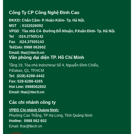
Công Ty CP Công Nghệ Đỉnh Cao
ĐKKD: Chân Cầm- P. Hoàn Kiếm- Tp. Hà Nội.
MST : 0102026092
VPGD
:
Tòa nhà C4- Đường Đỗ Nhuận, P.Xuân Đỉnh- Tp. Hà Nội.
Tel :024.37505142
Fax :024.37505143
Tel/Zalo: 0988 062602
Email: thai@ttech.vn
Văn phòng đại diện TP. Hồ Chí Minh
Tầng 19, Tòa nhà Indochina/ Số 4, Nguyễn Đình Chiểu,
P.Đakao, Q1, TP.HCM
Tel: (028)-6288-4442
Fax: 028-6288-4265
Hot Line: 0988062602
Email: thai@ttech.vn
Các chi nhánh công ty
VPĐD Chi nhánh Quảng Ninh:
Phường Cao Thắng, TP Hạ Long, Tỉnh Quảng Ninh.
Hotline: 0988 062 602
Email: thai@ttech.vn