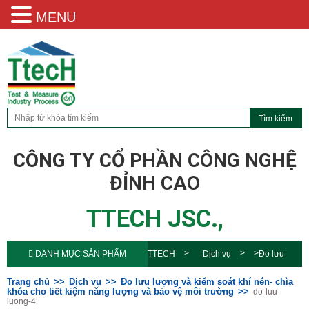
MENU
CÔNG TY CỔ PHẦN CÔNG NGHỆ
ĐỈNH CAO
TTECH JSC.,
DANH MỤC SẢN PHẨM
TTECH
Dịch vụ
Đo lưu
lượng và kiểm soát khí nén- chìa khóa
Trang chủ
Dịch vụ
Đo lưu lượng và kiểm soát khí nén- chìa
khóa cho tiết kiệm năng lượng và bảo vệ môi trường
do-luu-
luong-4
cho tiết kiệm năng lượng và bảo vệ môi