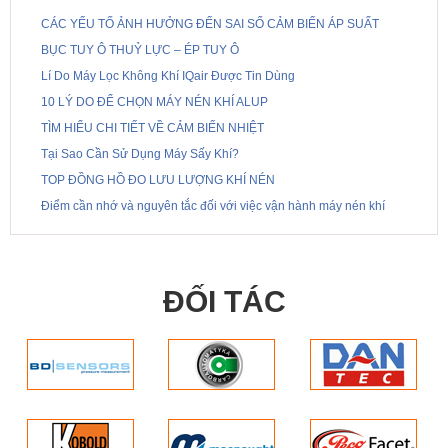
CÁC YẾU TỐ ẢNH HƯỞNG ĐẾN SAI SỐ CẢM BIẾN ÁP SUẤT
BỤC TUY Ô THUỶ LỰC – ÉP TUY Ô
Lí Do Máy Lọc Không Khí IQair Được Tin Dùng
10 LÝ DO ĐỂ CHỌN MÁY NÉN KHÍ ALUP
TÌM HIỂU CHI TIẾT VỀ CẢM BIẾN NHIỆT
Tại Sao Cần Sử Dụng Máy Sấy Khí?
TOP ĐỒNG HỒ ĐO LƯU LƯỢNG KHÍ NÉN
Điểm cần nhớ và nguyên tắc đối với việc vận hành máy nén khí
ĐỐI TÁC