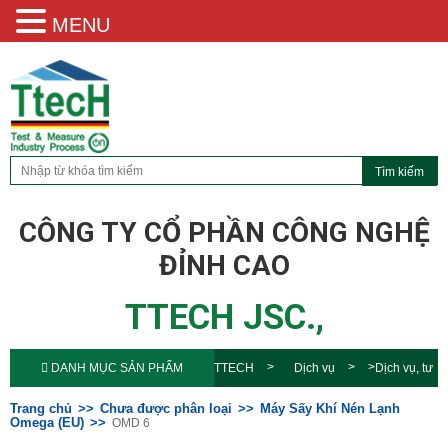
MENU
CÔNG TY CỔ PHẦN CÔNG NGHỆ
ĐỈNH CAO
TTECH JSC.,
DANH MỤC SẢN PHẨM
TTECH
Dịch vụ
Dịch vụ, tư
vấn
Máy Sấy Khí Nén Lạnh
Trang chủ
Chưa được phân loại
Máy Sấy Khí Nén Lạnh
Omega (EU)
OMD 6
Omega (EU)
OMD 6