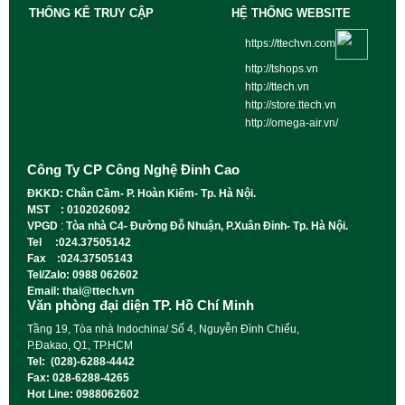
THỐNG KÊ TRUY CẬP
HỆ THỐNG WEBSITE
https://ttechvn.com
http://tshops.vn
http://ttech.vn
http://store.ttech.vn
http://omega-air.vn/
Công Ty CP Công Nghệ Đỉnh Cao
ĐKKD: Chân Cầm- P. Hoàn Kiếm- Tp. Hà Nội.
MST : 0102026092
VPGD
:
Tòa nhà C4- Đường Đỗ Nhuận, P.Xuân Đỉnh- Tp. Hà Nội.
Tel :024.37505142
Fax :024.37505143
Tel/Zalo: 0988 062602
Email: thai@ttech.vn
Văn phòng đại diện TP. Hồ Chí Minh
Tầng 19, Tòa nhà Indochina/ Số 4, Nguyễn Đình Chiểu,
P.Đakao, Q1, TP.HCM
Tel: (028)-6288-4442
Fax: 028-6288-4265
Hot Line: 0988062602