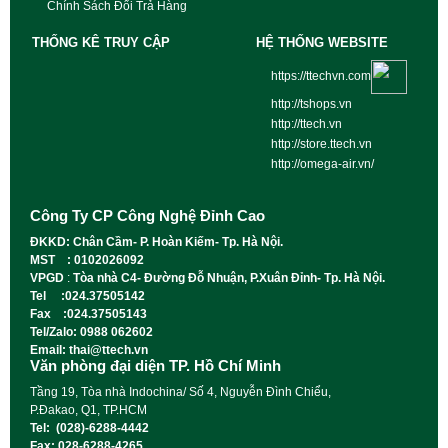
Chính Sách Đổi Trả Hàng
THỐNG KÊ TRUY CẬP
HỆ THỐNG WEBSITE
https://ttechvn.com
http://tshops.vn
http://ttech.vn
http://store.ttech.vn
http://omega-air.vn/
Công Ty CP Công Nghệ Đỉnh Cao
ĐKKD: Chân Cầm- P. Hoàn Kiếm- Tp. Hà Nội.
MST : 0102026092
VPGD
:
Tòa nhà C4- Đường Đỗ Nhuận, P.Xuân Đỉnh- Tp. Hà Nội.
Tel :024.37505142
Fax :024.37505143
Tel/Zalo: 0988 062602
Email: thai@ttech.vn
Văn phòng đại diện TP. Hồ Chí Minh
Tầng 19, Tòa nhà Indochina/ Số 4, Nguyễn Đình Chiểu,
P.Đakao, Q1, TP.HCM
Tel: (028)-6288-4442
Fax: 028-6288-4265