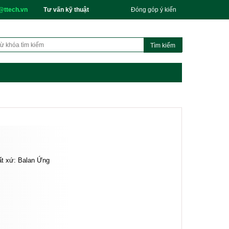
@ttech.vn
Tư vấn kỹ thuật
Đóng góp ý kiến
ất xứ: Balan Ứng