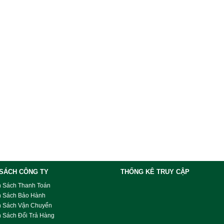
 SÁCH CÔNG TY
THỐNG KÊ TRUY CẬP
h Sách Thanh Toán
h Sách Bảo Hành
h Sách Vận Chuyển
 Sách Đổi Trả Hàng