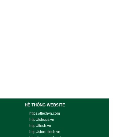
HỆ THỐNG WEBSITE
https://ttechvn.com
http://tshops.vn
http://ttech.vn
http://store.ttech.vn