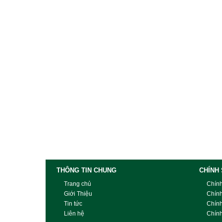
THÔNG TIN CHUNG
CHÍNH
Trang chủ
Chín
Giới Thiệu
Chín
Tin tức
Chín
Liên hệ
Chính