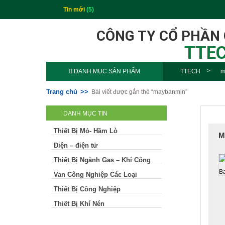
Tin mới
(5)
CÔNG TY CỔ PHẦN
TTEC
DANH MỤC SẢN PHẨM
TTECH
m
Trang chủ
Bài viết được gắn thẻ “maybanmin”
DANH MỤC TIN
Thiết Bị Mỏ- Hầm Lò
M
Điện – điện tử
Thiết Bị Ngành Gas – Khí Công
Nghiệp
Van Công Nghiệp Các Loại
Thiết Bị Công Nghiệp
Thiết Bị Khí Nén