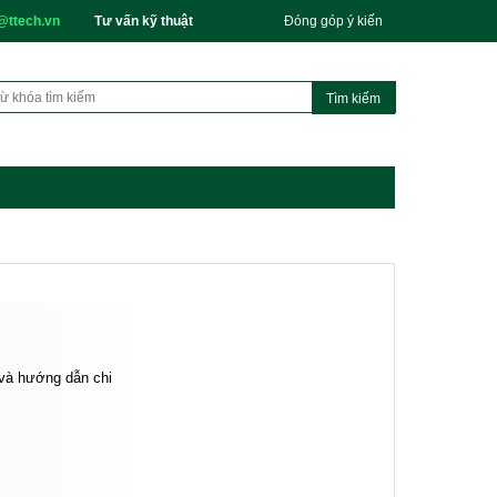
@ttech.vn
Tư vấn kỹ thuật
Đóng góp ý kiến
 và hướng dẫn chi