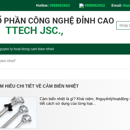
Hotline:
0988062602
0988062602
Email:
thai
Ổ PHẦN CÔNG NGHỆ ĐỈNH CAO
TTECH JSC.,
guyen ly hoat dong cam bien nhiet
ien nhiet”
ÌM HIỂU CHI TIẾT VỀ CẢM BIẾN NHIỆT
Cảm biến nhiệt là gì? Khái niệm, #nguyênlýhoạtđộng
tiết cách sử dụng của từng loại...