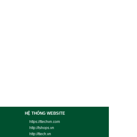
HỆ THỐNG WEBSITE
https://ttechvn.com
http://tshops.vn
http://ttech.vn