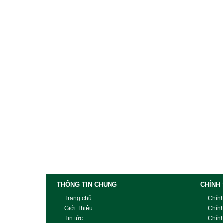
THÔNG TIN CHUNG
CHÍNH
Trang chủ
Chín
Giới Thiệu
Chín
Tin tức
Chín