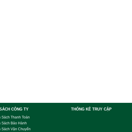
 SÁCH CÔNG TY
THỐNG KÊ TRUY CẬP
h Sách Thanh Toán
h Sách Bảo Hành
h Sách Vận Chuyển