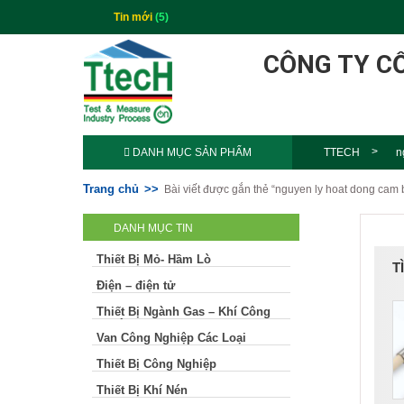
Tin mới
(5)
CÔNG TY C
DANH MỤC SẢN PHẨM
TTECH
n
Trang chủ
Bài viết được gắn thẻ “nguyen ly hoat dong cam b
DANH MỤC TIN
Thiết Bị Mỏ- Hầm Lò
T
Điện – điện tử
Thiết Bị Ngành Gas – Khí Công
Nghiệp
Van Công Nghiệp Các Loại
Thiết Bị Công Nghiệp
Thiết Bị Khí Nén