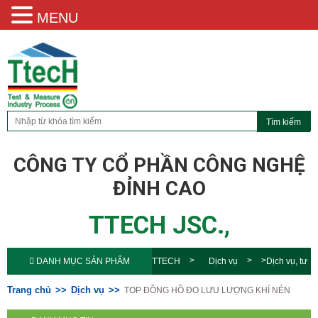
MENU
CÔNG TY CỔ PHẦN CÔNG NGHỆ
ĐỈNH CAO
TTECH JSC.,
DANH MỤC SẢN PHẨM
TTECH
Dịch vụ
Dịch vụ, tư
vấn
TOP ĐỒNG HỒ ĐO LƯU
Trang chủ
Dịch vụ
TOP ĐỒNG HỒ ĐO LƯU LƯỢNG KHÍ NÉN
LƯỢNG KHÍ NÉN