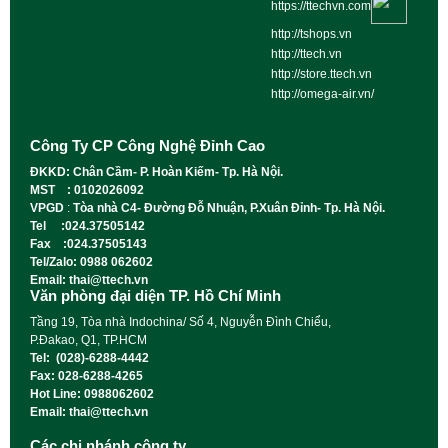
https://ttechvn.com
http://tshops.vn
http://ttech.vn
http://store.ttech.vn
http://omega-air.vn/
Công Ty CP Công Nghệ Đỉnh Cao
ĐKKD: Chân Cầm- P. Hoàn Kiếm- Tp. Hà Nội.
MST : 0102026092
VPGD
:
Tòa nhà C4- Đường Đỗ Nhuận, P.Xuân Đỉnh- Tp. Hà Nội.
Tel :024.37505142
Fax :024.37505143
Tel/Zalo: 0988 062602
Email: thai@ttech.vn
Văn phòng đại diện TP. Hồ Chí Minh
Tầng 19, Tòa nhà Indochina/ Số 4, Nguyễn Đình Chiểu,
P.Đakao, Q1, TP.HCM
Tel: (028)-6288-4442
Fax: 028-6288-4265
Hot Line: 0988062602
Email: thai@ttech.vn
Các chi nhánh công ty