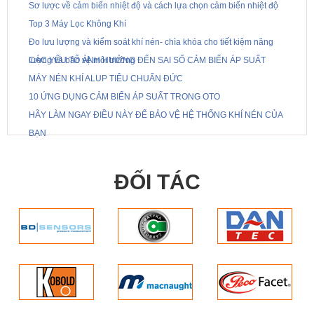
Sơ lược về cảm biến nhiệt độ và cách lựa chọn cảm biến nhiệt độ
Top 3 Máy Lọc Không Khí
Đo lưu lượng và kiểm soát khí nén- chìa khóa cho tiết kiệm năng
lượng và bảo vệ môi trường
CÁC YẾU TỐ ẢNH HƯỞNG ĐẾN SAI SỐ CẢM BIẾN ÁP SUẤT
MÁY NÉN KHÍ ALUP TIÊU CHUẨN ĐỨC
10 ỨNG DỤNG CẢM BIẾN ÁP SUẤT TRONG OTO
HÃY LÀM NGAY ĐIỀU NÀY ĐỂ BẢO VỆ HỆ THỐNG KHÍ NÉN CỦA
BẠN
ĐỐI TÁC