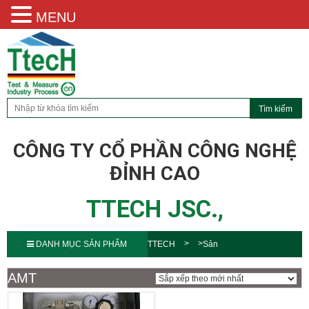
MENU
CÔNG TY CỔ PHẦN CÔNG NGHỆ
ĐỈNH CAO
TTECH JSC.,
DANH MỤC SẢN PHẨM
TTECH
Sản
phẩm
AMT
AMT