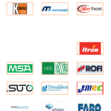
Cảm biến oxit nhôm điện dung cực
cao
Dải đo rộng : -120 oCD/P đến
+20oCD/P
Đơn vị đo : D/P, ppm, ppb
Tự động hiệu chuẩn : Chức năng
hiệu chuẩn/kiểm tra tại chỗ. Kích
hoạt và vận hành thông qua hai nút
công tắc trên thân cảm biến
Bị khóa ở chế độ hoạt động bình
thường để ngăn chặn những thay
đổi không được cho phép.
Độ chính xác : +_ 2 oCD/P
Nhiệt độ hoạt động : -20 oC ~+ 60
oC
Nhiệt độ bảo quản : -20~ + 70oC
Tốc độ lấy mẫu : 2 đến 5 LPM (Tối
đa: 25 LPM).
Tiêu chuẩn chứng nhận chống cháy
nổ : EN 60079-0:2009 EN 60079-
11:2012 EN 61241-11:2012
Ex II 1GD Ex ia IIC T4 Ex iaD 20
T1350C (-200C ≤ Ta ≤ +600C)
Tiêu chuẩn : EMC
+ Miễn dịch: Tuân thủ EN 61000-6-
1:2007
+ Khí thải: Tuân thủ EN 61000-6-
3:2006
Bảo vệ cảm biến : Bộ lọc SUS thiêu
kết 316 – 50 micron
Vật liệu thăm dò : SUS 316