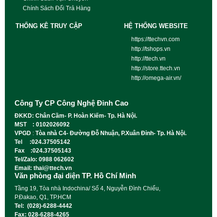
Chính Sách Đổi Trả Hàng
THỐNG KÊ TRUY CẬP
HỆ THỐNG WEBSITE
https://ttechvn.com
http://tshops.vn
http://ttech.vn
http://store.ttech.vn
http://omega-air.vn/
Công Ty CP Công Nghệ Đỉnh Cao
ĐKKD: Chân Cầm- P. Hoàn Kiếm- Tp. Hà Nội.
MST : 0102026092
VPGD
:
Tòa nhà C4- Đường Đỗ Nhuận, P.Xuân Đỉnh- Tp. Hà Nội.
Tel :024.37505142
Fax :024.37505143
Tel/Zalo: 0988 062602
Email: thai@ttech.vn
Văn phòng đại diện TP. Hồ Chí Minh
Tầng 19, Tòa nhà Indochina/ Số 4, Nguyễn Đình Chiểu,
P.Đakao, Q1, TP.HCM
Tel: (028)-6288-4442
Fax: 028-6288-4265