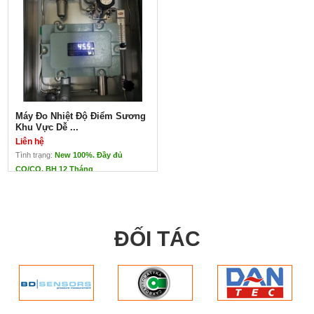
Máy Đo Nhiệt Độ Điểm Sương
Khu Vực Dễ ...
Liên hệ
Tình trạng:
New 100%. Đầy đủ
CO/CQ. BH 12 Tháng
Máy Đo Nhiệt Độ Điểm Sương
Khu Vực Dễ Cháy AMT-Ex
Liên hệ
Sử dụng :Đo điểm sương của khí
ĐỐI TÁC
hoặc khí nén
Đặc trưng : Máy phát điểm sương
chống cháy nổ an toàn nội tại đã đạt
được chứng nhận chống cháy nổ.
Hãng sản xuất / Xuất xứ : Alpha
Moisture Systems / Anh
Mục đích Sử dụng :
Đo điểm sương
của khí dễ cháy nổ
Ưu điểm :