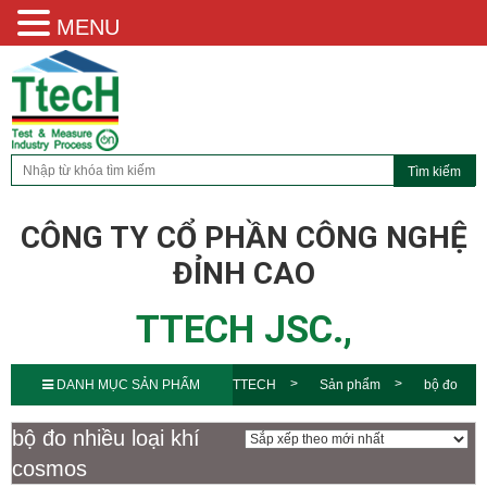
MENU
CÔNG TY CỔ PHẦN CÔNG NGHỆ
ĐỈNH CAO
TTECH JSC.,
DANH MỤC SẢN PHẨM
TTECH
Sản phẩm
bộ đo
nhiều loại khí cosmos
bộ đo nhiều loại khí
cosmos