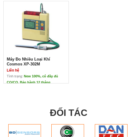
Máy Đo Nhiều Loại Khí
Cosmos XP-302M
Liên hệ
Tình trạng:
New 100%, có đầy đủ
CO/CQ. Bảo hành 12 tháng
Máy Đo Nhiều Loại Khí Cosmos
XP-302M
Liên hệ
ĐẠI DIỆN CHÍNH
ĐỐI TÁC
HÃNG COSMOS TẠI
VIỆT NAM
Thiết kế bền, ổn định,
nhẹ
Màn hình hiển thị rộng
có tắt đèn tự động