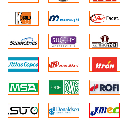
Đo các loại khí: LEL
(khí có khả năng cháy
nổ); O2;CO và H2S
xuất xứ: Cosmos –
Nhật
Ứng dụng: Đo nồng độ
các loại khí Metan
(CH4) hoặc LPG; Oxi
(O2);
Hidro sunfit (H2S);
Cacbonmonooxit (CO)
trong không khí
Phương pháp lấy mẫu:
Khuyếch tán