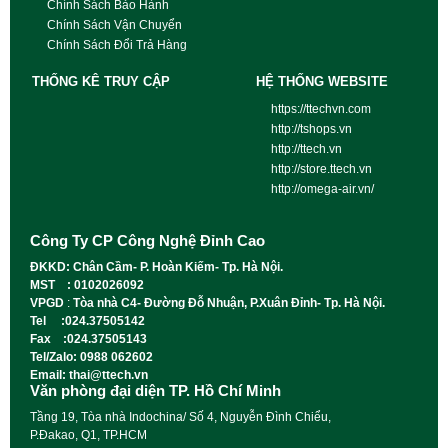
Chính Sách Bảo Hành
Chính Sách Vận Chuyển
Chính Sách Đổi Trả Hàng
THỐNG KÊ TRUY CẬP
HỆ THỐNG WEBSITE
https://ttechvn.com
http://tshops.vn
http://ttech.vn
http://store.ttech.vn
http://omega-air.vn/
Công Ty CP Công Nghệ Đỉnh Cao
ĐKKD: Chân Cầm- P. Hoàn Kiếm- Tp. Hà Nội.
MST : 0102026092
VPGD
:
Tòa nhà C4- Đường Đỗ Nhuận, P.Xuân Đỉnh- Tp. Hà Nội.
Tel :024.37505142
Fax :024.37505143
Tel/Zalo: 0988 062602
Email: thai@ttech.vn
Văn phòng đại diện TP. Hồ Chí Minh
Tầng 19, Tòa nhà Indochina/ Số 4, Nguyễn Đình Chiểu,
P.Đakao, Q1, TP.HCM