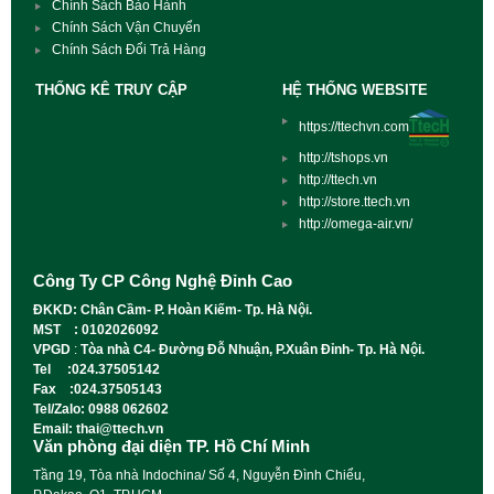
Chính Sách Bảo Hành
Chính Sách Vận Chuyển
Chính Sách Đổi Trả Hàng
THỐNG KÊ TRUY CẬP
HỆ THỐNG WEBSITE
https://ttechvn.com
http://tshops.vn
http://ttech.vn
http://store.ttech.vn
http://omega-air.vn/
Công Ty CP Công Nghệ Đỉnh Cao
ĐKKD: Chân Cầm- P. Hoàn Kiếm- Tp. Hà Nội.
MST : 0102026092
VPGD
:
Tòa nhà C4- Đường Đỗ Nhuận, P.Xuân Đỉnh- Tp. Hà Nội.
Tel :024.37505142
Fax :024.37505143
Tel/Zalo: 0988 062602
Email: thai@ttech.vn
Văn phòng đại diện TP. Hồ Chí Minh
Tầng 19, Tòa nhà Indochina/ Số 4, Nguyễn Đình Chiểu,