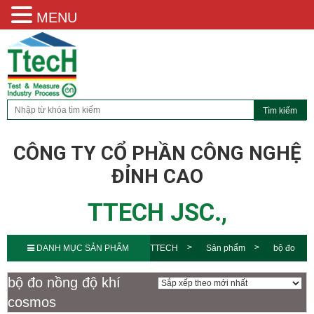
MENU
CÔNG TY CỔ PHẦN CÔNG NGHỆ
ĐỈNH CAO
TTECH JSC.,
DANH MỤC SẢN PHẨM
TTECH
Sản phẩm
bộ đo
nồng độ khí cosmos
bộ đo nồng độ khí
cosmos