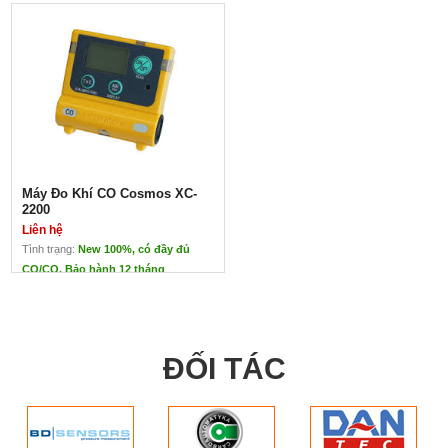
Máy Đo Khí CO Cosmos XC-
2200
Liên hệ
Tình trạng:
New 100%, có đầy đủ
CO/CQ. Bảo hành 12 tháng
Máy Đo Khí CO Cosmos XC-
2200
Liên hệ
ĐẠI DIỆN CHÍNH
ĐỐI TÁC
HÃNG COSMOS TẠI
VIỆT NAM
Xuất xứ: Japan
Có thể đo liên tục 5000
giờ liên tục
Có âm cảnh báo lớn,