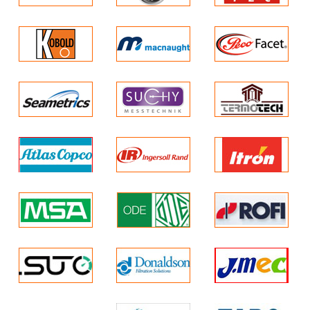
đèn flash 4 góc
Hiển thị: Hiển thị nống
độ khí
Nhẹ, mỏng