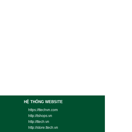
HỆ THỐNG WEBSITE
https://ttechvn.com
http://tshops.vn
http://ttech.vn
http://store.ttech.vn