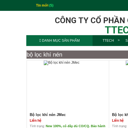
Tin mới
(5)
CÔNG TY CỔ PHẦN
TTEC
DANH MỤC SẢN PHẨM
TTECH
S
bộ lọc khí nén
Bộ lọc khí nén JMec
Bộ lọc k
Liên hệ
Liên hệ
Tình trạng:
New 100%, có đầy đủ CO/CQ. Bảo hành
Tình trạng: