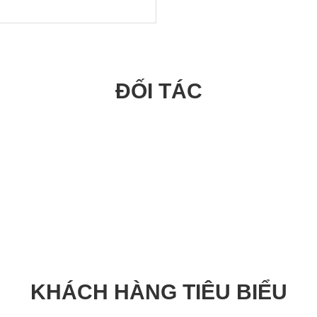
í nén Omega (EU)
mega – EU
ẫu mã lọc tương đương với các hãng
ĐỐI TÁC
ẵn
h tranh
KHÁCH HÀNG TIÊU BIỂU