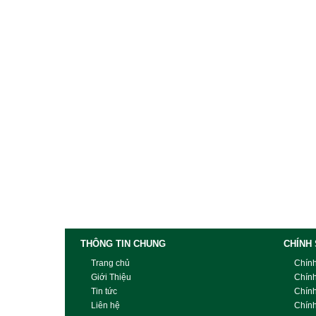
THÔNG TIN CHUNG
CHÍNH
Trang chủ
Chín
Giới Thiệu
Chín
Tin tức
Chín
Liên hệ
Chính