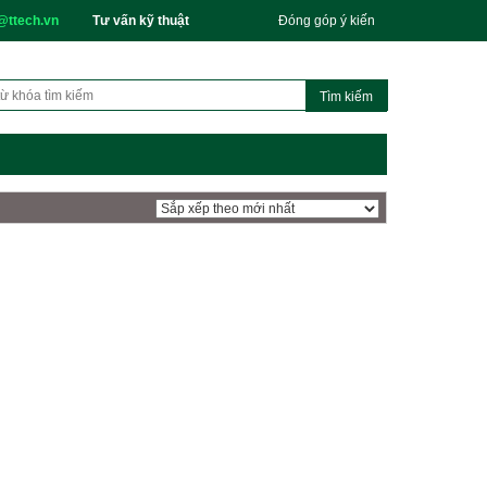
@ttech.vn
Tư vấn kỹ thuật
Đóng góp ý kiến