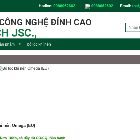
Hotline:
0988062602
0988062602
Email:
thai
 CÔNG NGHỆ ĐỈNH CAO
H JSC.,
ản phẩm
bộ lọc khí nén
hí nén Omega (EU)
New 100%, có đầy đủ CO/CQ. Bảo hành