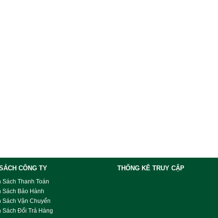
 SÁCH CÔNG TY
THỐNG KÊ TRUY CẬP
h Sách Thanh Toán
h Sách Bảo Hành
h Sách Vận Chuyển
 Sách Đổi Trả Hàng