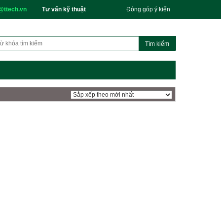
@ttech.vn
Tư vấn kỹ thuật
Đóng góp ý kiến