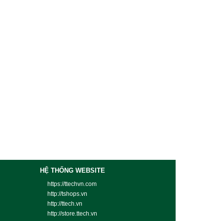
HỆ THỐNG WEBSITE
https://ttechvn.com
http://tshops.vn
http://ttech.vn
http://store.ttech.vn