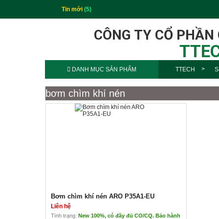
Tin mới
(5)
CÔNG TY CỔ PHẦN
TTEC
DANH MỤC SẢN PHẨM
TTECH
S
bơm chìm khí nén
Bơm chìm khí nén ARO P35A1-EU
Liên hệ
Tình trạng:
New 100%, có đầy đủ CO/CQ. Bảo hành