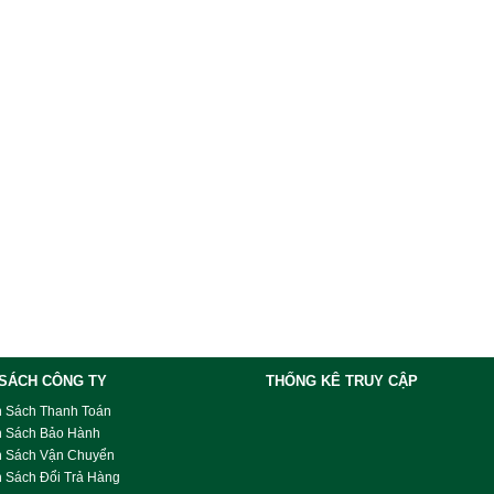
 SÁCH CÔNG TY
THỐNG KÊ TRUY CẬP
h Sách Thanh Toán
h Sách Bảo Hành
h Sách Vận Chuyển
 Sách Đổi Trả Hàng