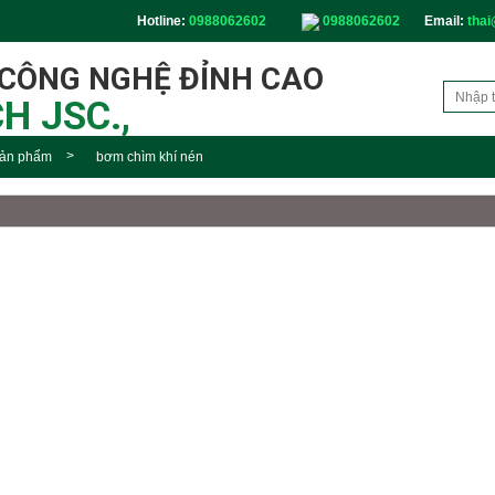
Hotline:
0988062602
0988062602
Email:
thai
 CÔNG NGHỆ ĐỈNH CAO
H JSC.,
ản phẩm
bơm chìm khí nén