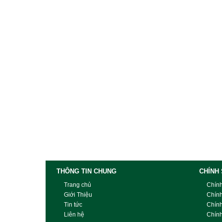
THÔNG TIN CHUNG
CHÍNH
Trang chủ
Chín
Giới Thiệu
Chín
Tin tức
Chín
Liên hệ
Chính