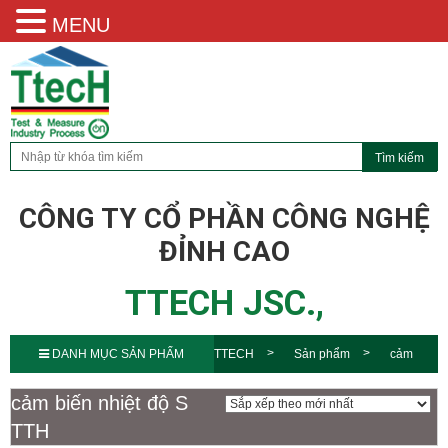
MENU
CÔNG TY CỔ PHẦN CÔNG NGHỆ
ĐỈNH CAO
TTECH JSC.,
DANH MỤC SẢN PHẨM
TTECH
Sản phẩm
cảm
biến nhiệt độ S TTH
cảm biến nhiệt độ S
TTH