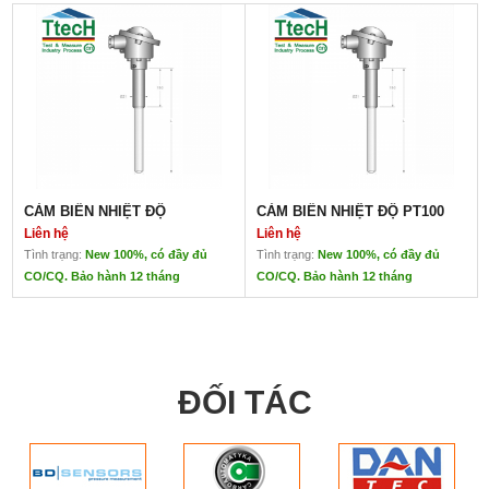
CẢM BIẾN NHIỆT ĐỘ
CẢM BIẾN NHIỆT ĐỘ PT100
Liên hệ
Liên hệ
Tình trạng:
New 100%, có đầy đủ
Tình trạng:
New 100%, có đầy đủ
CO/CQ. Bảo hành 12 tháng
CO/CQ. Bảo hành 12 tháng
CẢM BIẾN NHIỆT ĐỘ
CẢM BIẾN NHIỆT ĐỘ PT100
Liên hệ
Liên hệ
Xuất Xứ: TERMOTECH - Italia
Xuất Xứ: TERMOTECH - Italia
ĐỐI TÁC
TTECH Đại diện chính hãng. Nhập khẩu trực tiếp.
TTECH Đại diện chính hãng. N
Có các loại can nhiệt( cảm biến nhiệt độ) S, K, B, T, N, R, J
Có các loại can nhiệt( cảm biến
Ứng dụng: Đo nhiệt độ, kiểm soát nhiệt độ của quá trình sản
Ứng dụng: Đo nhiệt độ, kiểm s