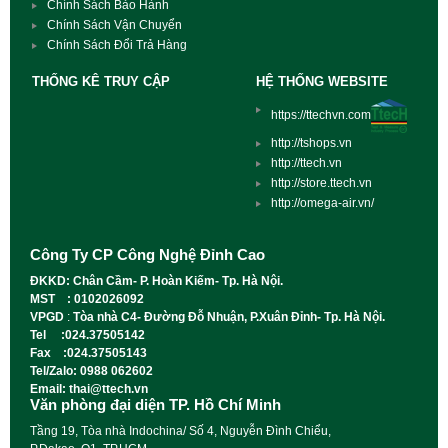
Chính Sách Bảo Hành
Chính Sách Vận Chuyển
Chính Sách Đổi Trả Hàng
THỐNG KÊ TRUY CẬP
HỆ THỐNG WEBSITE
https://ttechvn.com
http://tshops.vn
http://ttech.vn
http://store.ttech.vn
http://omega-air.vn/
Công Ty CP Công Nghệ Đỉnh Cao
ĐKKD: Chân Cầm- P. Hoàn Kiếm- Tp. Hà Nội.
MST : 0102026092
VPGD
:
Tòa nhà C4- Đường Đỗ Nhuận, P.Xuân Đỉnh- Tp. Hà Nội.
Tel :024.37505142
Fax :024.37505143
Tel/Zalo: 0988 062602
Email: thai@ttech.vn
Văn phòng đại diện TP. Hồ Chí Minh
Tầng 19, Tòa nhà Indochina/ Số 4, Nguyễn Đình Chiểu,