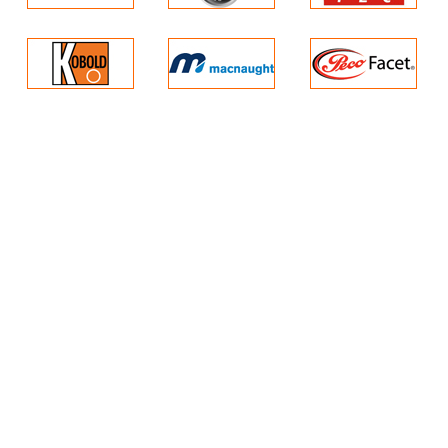
Ưu điểm: Đo nhiệt độ cao ở các môi trường khắc nghiệt, hoạ
Ưu điểm: Đo nhiệt độ cao ở cá
Thông số kỹ thuật:
Thông số kỹ thuật:
- Nhiệt độ hoạt động: Tùy thuộc vào loại vỏ và đường kính d
- Nhiệt độ hoạt động: Tùy thuộ
- Độ chính xác:
- Độ chính xác:
EN 60584-2 lớp 1 hoặc 2
EN 60584-2 lớp 1 hoặc 2
DIN 43710 lớp 1 hoặc 2
DIN 43710 lớp 1 hoặc 2
Ansi Mc.96.1 lớp SPC o STD
Ansi Mc.96.1 lớp SPC o STD
- Mức độ bảo vệ: IP54 tối thiểu - Kết nối điện: M20x1,5
- Mức độ bảo vệ: IP54 tối thiểu