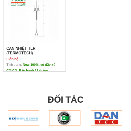
CAN NHIỆT TLR
(TERMOTECH)
Liên hệ
Tình trạng:
New 100%, có đầy đủ
CO/CQ. Bảo hành 12 tháng
CAN NHIỆT TLR (TERMOTECH)
Liên hệ
Xuất Xứ: TERMOTECH
– Italia
ĐỐI TÁC
ứng dụng: Đo nhiệt độ –
tạo tín hiệu dòng điện
Đặc tính kỹ thuật
Nhiệt độ hoạt động: Tùy
thuộc vào loại cáp
Độ chính xác:
EN 60584-2 Cấp 2