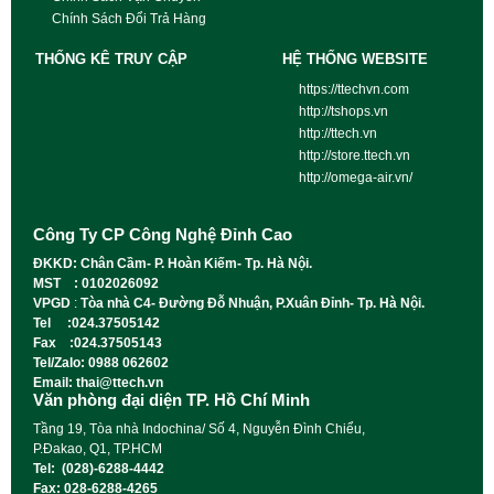
Chính Sách Đổi Trả Hàng
THỐNG KÊ TRUY CẬP
HỆ THỐNG WEBSITE
https://ttechvn.com
http://tshops.vn
http://ttech.vn
http://store.ttech.vn
http://omega-air.vn/
Công Ty CP Công Nghệ Đỉnh Cao
ĐKKD: Chân Cầm- P. Hoàn Kiếm- Tp. Hà Nội.
MST : 0102026092
VPGD
:
Tòa nhà C4- Đường Đỗ Nhuận, P.Xuân Đỉnh- Tp. Hà Nội.
Tel :024.37505142
Fax :024.37505143
Tel/Zalo: 0988 062602
Email: thai@ttech.vn
Văn phòng đại diện TP. Hồ Chí Minh
Tầng 19, Tòa nhà Indochina/ Số 4, Nguyễn Đình Chiểu,
P.Đakao, Q1, TP.HCM
Tel: (028)-6288-4442
Fax: 028-6288-4265