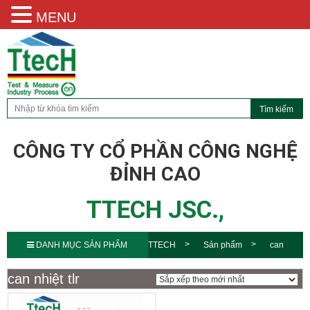
MENU
CÔNG TY CỔ PHẦN CÔNG NGHỆ
ĐỈNH CAO
TTECH JSC.,
DANH MỤC SẢN PHẨM
TTECH
Sản phẩm
can
nhiệt tlr
can nhiệt tlr