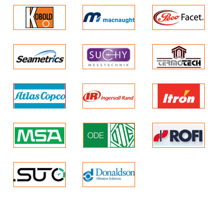
DIN 43710 2
Ansi Mc.96.1 cấp STD