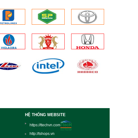
HỆ THỐNG WEBSITE
https://ttechvn.com
http://tshops.vn