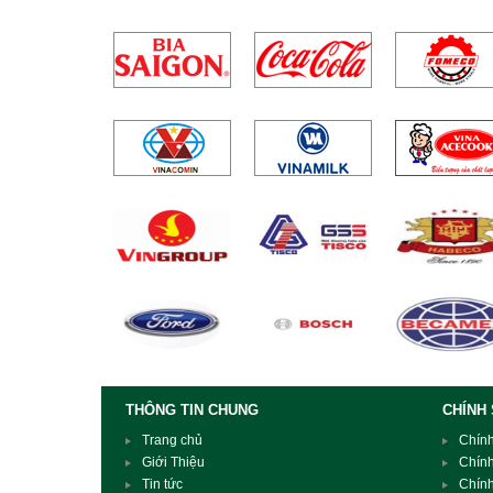
mạch
Giá trị điện trở hiển thị đúng.khi
cắm chìa khóa an toàn vào
máy,đèn led màu xanh không
sáng (không nạp điện)
: Mạch
máy bắn mìn hỏng,điện áp pin thấp
Thời gian sạc pin lâu,sạc không
vào
: Chân ốc kết nối phần thân
máy và nắp đậy bị bẩn trong quá
trình sử dụng,không được vệ sinh
sạch,không được vệ sinh đúng
cách, hỏng pin
THÔNG TIN CHUNG
CHÍNH
Trang chủ
Chín
Giới Thiệu
Chín
Tin tức
Chín