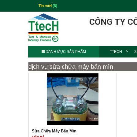
Tin mới
(5)
CÔNG TY C
DANH MỤC SẢN PHẨM
TTECH
S
dịch vụ sửa chữa máy bắn mìn
Sửa Chữa Máy Bắn Mìn