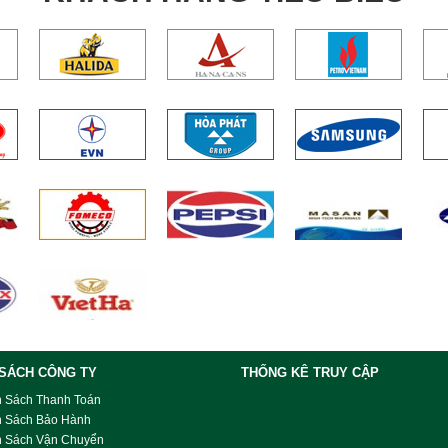
 SÁCH CÔNG TY
THỐNG KÊ TRUY CẬP
h Sách Thanh Toán
h Sách Bảo Hành
h Sách Vận Chuyển