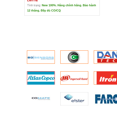
Liên hệ
Tình trạng:
New 100%. Hàng chính hãng. Bảo hành
12 tháng. Đầy đủ CO/CQ
Sửa Chữa Máy Bắn Mìn
Liên hệ
Video Hướng Dẫn Sử Dụng Máy
Bắn Mìn
CÁC LỖI THƯỜNG GẶP Ở
MÁY BẮN MÌN
Đèn led vàng sáng
: Hở mạch
kíp,thời gian tra khóa an toàn quá
lâu,tra khóa không đủ số lần
Đèn led vàng sáng
: Chân kết nối
với mạch kíp bị bẩn trong quá trình
sử dụng,không được vệ sinh
sạch,không được vệ sinh đúng cách
Đèn led vàng sáng
: Giá trị điện
trở hiển thị sai , sai số vượt quá giá
trị cho phép ( +- 5 % ),kiểm tra lại
chân kết nối mạch kíp,hỏng mạch
điện trở
Khi cắm khóa an toàn, Đèn Led
xanh sáng thời gian dài không
chuyển sang chế độ bắn ( đèn
Led đỏ nhấp nháy )
: Điện áp pin
yếu,không đủ điện áp nạp , hỏng