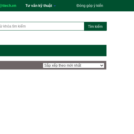
@ttech.vn
Tư vấn kỹ thuật
Đóng góp ý kiến